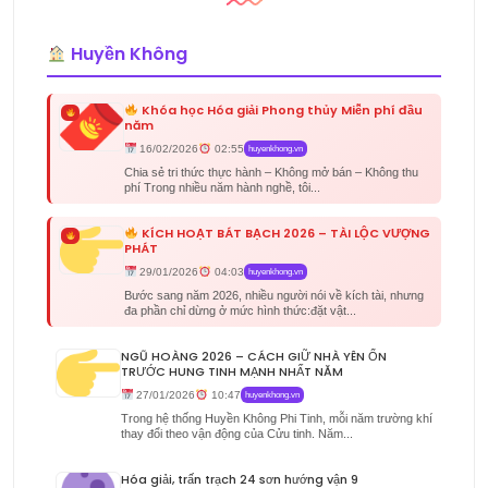
Huyền Không
Khóa học Hóa giải Phong thủy Miễn phí đầu
năm
16/02/2026
02:55
huyenkhong.vn
Chia sẻ tri thức thực hành – Không mở bán – Không thu
phí Trong nhiều năm hành nghề, tôi...
KÍCH HOẠT BÁT BẠCH 2026 – TÀI LỘC VƯỢNG
PHÁT
29/01/2026
04:03
huyenkhong.vn
Bước sang năm 2026, nhiều người nói về kích tài, nhưng
đa phần chỉ dừng ở mức hình thức:đặt vật...
NGŨ HOÀNG 2026 – CÁCH GIỮ NHÀ YÊN ỔN
TRƯỚC HUNG TINH MẠNH NHẤT NĂM
27/01/2026
10:47
huyenkhong.vn
Trong hệ thống Huyền Không Phi Tinh, mỗi năm trường khí
thay đổi theo vận động của Cửu tinh. Năm...
Hóa giải, trấn trạch 24 sơn hướng vận 9