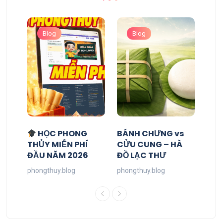
Blog
Blog
HỌC PHONG
BÁNH CHƯNG vs
THỦY MIỄN PHÍ
CỬU CUNG – HÀ
ĐẦU NĂM 2026
ĐỒ LẠC THƯ
phongthuy.blog
phongthuy.blog