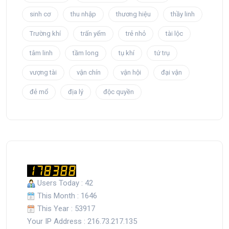
sinh cơ
thu nhập
thương hiệu
thầy linh
Trường khí
trấn yểm
trẻ nhỏ
tài lộc
tâm linh
tầm long
tụ khí
tứ trụ
vượng tài
vận chín
vận hội
đại vận
đẻ mổ
địa lý
độc quyền
Users Today : 42
This Month : 1646
This Year : 53917
Your IP Address : 216.73.217.135