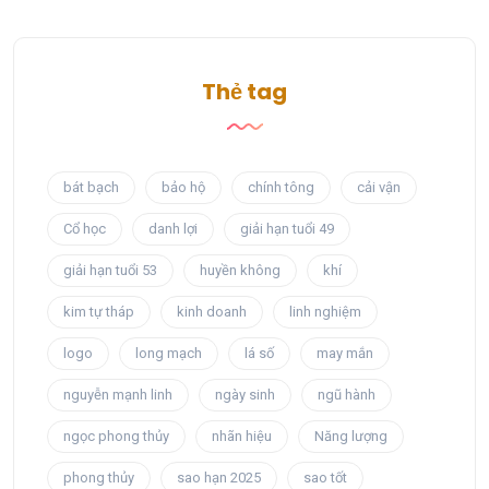
Thẻ tag
bát bạch
bảo hộ
chính tông
cải vận
Cổ học
danh lợi
giải hạn tuổi 49
giải hạn tuổi 53
huyền không
khí
kim tự tháp
kinh doanh
linh nghiệm
logo
long mạch
lá số
may mắn
nguyễn mạnh linh
ngày sinh
ngũ hành
ngọc phong thủy
nhãn hiệu
Năng lượng
phong thủy
sao hạn 2025
sao tốt