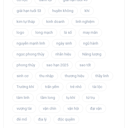
giải hạn tuổi 53
huyền không
khí
kim tự tháp
kinh doanh
linh nghiệm
logo
long mạch
lá số
may mắn
nguyễn mạnh linh
ngày sinh
ngũ hành
ngọc phong thủy
nhãn hiệu
Năng lượng
phong thủy
sao hạn 2025
sao tốt
sinh cơ
thu nhập
thương hiệu
thầy linh
Trường khí
trấn yểm
trẻ nhỏ
tài lộc
tâm linh
tầm long
tụ khí
tứ trụ
vượng tài
vận chín
vận hội
đại vận
đẻ mổ
địa lý
độc quyền