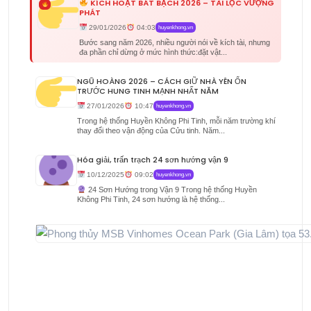
KÍCH HOẠT BÁT BẠCH 2026 – TÀI LỘC VƯỢNG
PHÁT
29/01/2026
04:03
huyenkhong.vn
Bước sang năm 2026, nhiều người nói về kích tài, nhưng
đa phần chỉ dừng ở mức hình thức:đặt vật...
NGŨ HOÀNG 2026 – CÁCH GIỮ NHÀ YÊN ỔN
TRƯỚC HUNG TINH MẠNH NHẤT NĂM
27/01/2026
10:47
huyenkhong.vn
Trong hệ thống Huyền Không Phi Tinh, mỗi năm trường khí
thay đổi theo vận động của Cửu tinh. Năm...
Hóa giải, trấn trạch 24 sơn hướng vận 9
10/12/2025
09:02
huyenkhong.vn
24 Sơn Hướng trong Vận 9 Trong hệ thống Huyền
Không Phi Tinh, 24 sơn hướng là hệ thống...