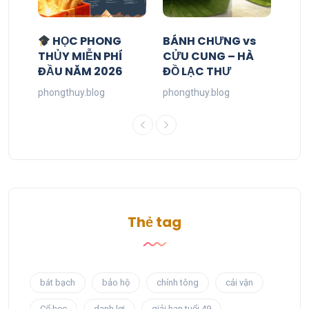
HỌC PHONG
BÁNH CHƯNG vs
THỦY MIỄN PHÍ
CỬU CUNG – HÀ
ĐẦU NĂM 2026
ĐỒ LẠC THƯ
phongthuy.blog
phongthuy.blog
Thẻ tag
bát bạch
bảo hộ
chính tông
cải vận
Cổ học
danh lợi
giải hạn tuổi 49