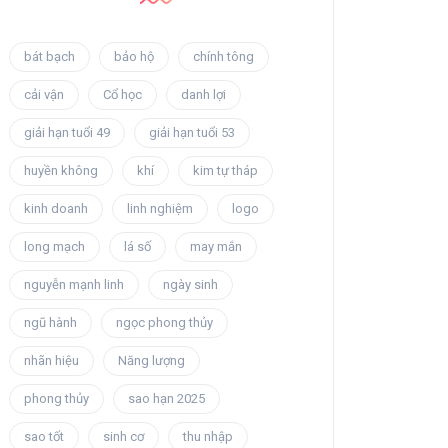
bát bạch
bảo hộ
chính tông
cải vận
Cổ học
danh lợi
giải hạn tuổi 49
giải hạn tuổi 53
huyền không
khí
kim tự tháp
kinh doanh
linh nghiệm
logo
long mạch
lá số
may mắn
nguyễn mạnh linh
ngày sinh
ngũ hành
ngọc phong thủy
nhãn hiệu
Năng lượng
phong thủy
sao hạn 2025
sao tốt
sinh cơ
thu nhập