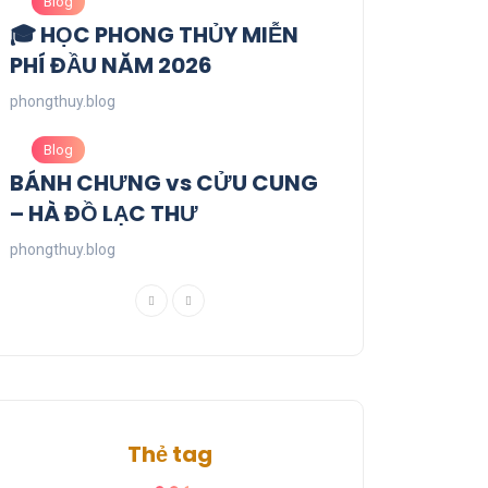
Blog
🎓 HỌC PHONG THỦY MIỄN
PHÍ ĐẦU NĂM 2026
phongthuy.blog
Blog
BÁNH CHƯNG vs CỬU CUNG
– HÀ ĐỒ LẠC THƯ
phongthuy.blog
Thẻ tag