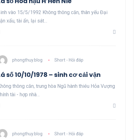
Lá số Hoa hậu H’Hen Niê
inh vào 15/5/1992 Không thông căn, thân yếu Đại
ận xấu, tài ẩn, lại sát…
phongthuy.blog
Short - Hỏi đáp
Lá số 10/10/1978 – sinh cơ cải vận
hông thông căn, trung hòa Ngũ hành thiéu Hỏa Vượng
hính tài - hợp nhà…
phongthuy.blog
Short - Hỏi đáp