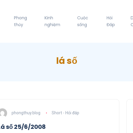
Phong
Kinh
Cuộc
Hỏi
thủy
nghiệm
sống
Đáp
C
lá số
phongthuy.blog
Short - Hỏi đáp
Lá số 25/6/2008