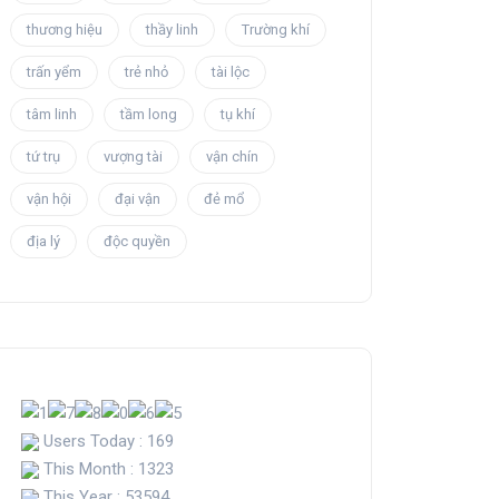
thương hiệu
thầy linh
Trường khí
trấn yểm
trẻ nhỏ
tài lộc
tâm linh
tầm long
tụ khí
tứ trụ
vượng tài
vận chín
vận hội
đại vận
đẻ mổ
địa lý
độc quyền
Users Today : 169
This Month : 1323
This Year : 53594