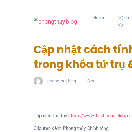
Home
Mệnh
Vận
Cập nhật cách tín
trong khóa tứ trụ
phongthuy.blog
Blog
Cập nhật tại đây
https://www.thanhcong.club/c
Clip trên kênh Phong thủy Chính tông