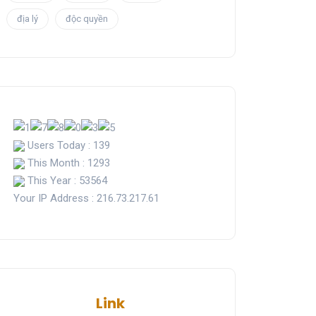
địa lý
độc quyền
Users Today : 139
This Month : 1293
This Year : 53564
Your IP Address : 216.73.217.61
Link