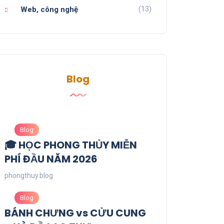
(13)
Web, công nghệ
Blog
Blog
🎓 HỌC PHONG THỦY MIỄN
PHÍ ĐẦU NĂM 2026
phongthuy.blog
Blog
BÁNH CHƯNG vs CỬU CUNG