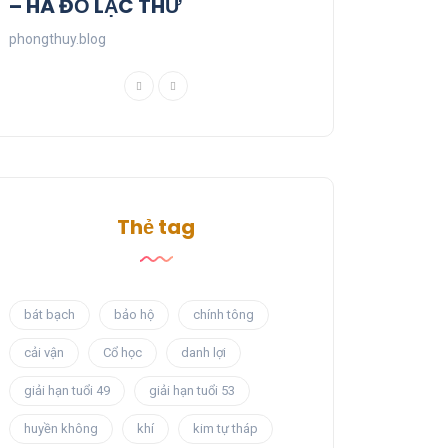
– HÀ ĐỒ LẠC THƯ
phongthuy.blog
Thẻ tag
bát bạch
bảo hộ
chính tông
cải vận
Cổ học
danh lợi
giải hạn tuổi 49
giải hạn tuổi 53
huyền không
khí
kim tự tháp