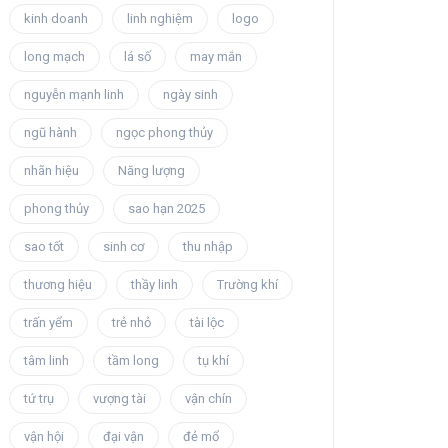
kinh doanh
linh nghiệm
logo
long mạch
lá số
may mắn
nguyễn mạnh linh
ngày sinh
ngũ hành
ngọc phong thủy
nhãn hiệu
Năng lượng
phong thủy
sao hạn 2025
sao tốt
sinh cơ
thu nhập
thương hiệu
thầy linh
Trường khí
trấn yểm
trẻ nhỏ
tài lộc
tâm linh
tầm long
tụ khí
tứ trụ
vượng tài
vận chín
vận hội
đại vận
đẻ mổ