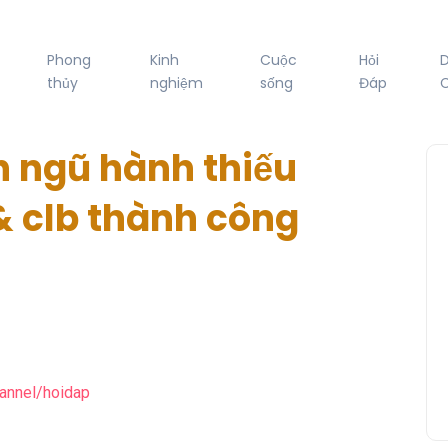
Phong
Kinh
Cuộc
Hỏi
thủy
nghiệm
sống
Đáp
C
h ngũ hành thiếu
 & clb thành công
hannel/hoidap