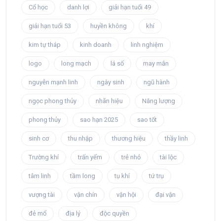
Cổ học
danh lợi
giải hạn tuổi 49
giải hạn tuổi 53
huyền không
khí
kim tự tháp
kinh doanh
linh nghiệm
logo
long mạch
lá số
may mắn
nguyễn mạnh linh
ngày sinh
ngũ hành
ngọc phong thủy
nhãn hiệu
Năng lượng
phong thủy
sao hạn 2025
sao tốt
sinh cơ
thu nhập
thương hiệu
thầy linh
Trường khí
trấn yểm
trẻ nhỏ
tài lộc
tâm linh
tầm long
tụ khí
tứ trụ
vượng tài
vận chín
vận hội
đại vận
đẻ mổ
địa lý
độc quyền