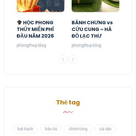
HỌC PHONG
BÁNH CHƯNG vs
THỦY MIỄN PHÍ
CỬU CUNG – HÀ
ĐẦU NĂM 2026
ĐỒ LẠC THƯ
phongthuy.blog
phongthuy.blog
Thẻ tag
bát bạch
bảo hộ
chính tông
cải vận