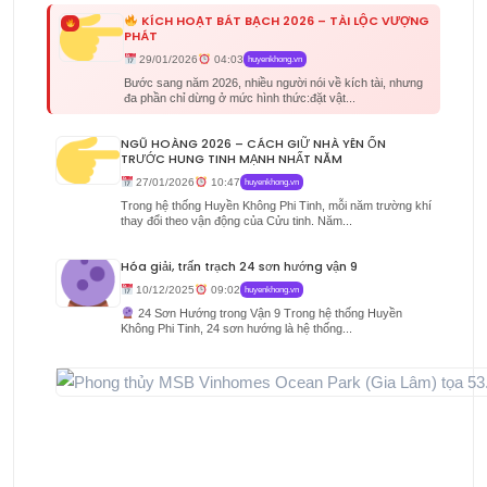
KÍCH HOẠT BÁT BẠCH 2026 – TÀI LỘC VƯỢNG
PHÁT
29/01/2026
04:03
huyenkhong.vn
Bước sang năm 2026, nhiều người nói về kích tài, nhưng
đa phần chỉ dừng ở mức hình thức:đặt vật...
NGŨ HOÀNG 2026 – CÁCH GIỮ NHÀ YÊN ỔN
TRƯỚC HUNG TINH MẠNH NHẤT NĂM
27/01/2026
10:47
huyenkhong.vn
Trong hệ thống Huyền Không Phi Tinh, mỗi năm trường khí
thay đổi theo vận động của Cửu tinh. Năm...
Hóa giải, trấn trạch 24 sơn hướng vận 9
10/12/2025
09:02
huyenkhong.vn
24 Sơn Hướng trong Vận 9 Trong hệ thống Huyền
Không Phi Tinh, 24 sơn hướng là hệ thống...