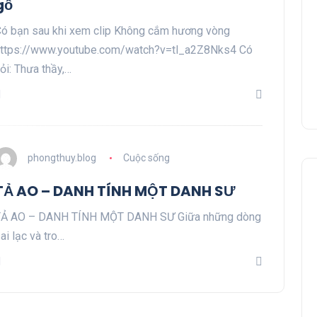
gỗ
ó bạn sau khi xem clip Không cắm hương vòng
ttps://www.youtube.com/watch?v=tl_a2Z8Nks4 Có
ỏi: Thưa thầy,…
phongthuy.blog
Cuộc sống
TẢ AO – DANH TÍNH MỘT DANH SƯ
TẢ AO – DANH TÍNH MỘT DANH SƯ Giữa những dòng
ai lạc và tro…