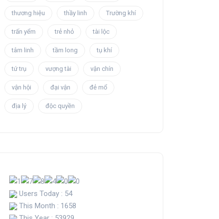
thương hiệu
thầy linh
Trường khí
trấn yểm
trẻ nhỏ
tài lộc
tâm linh
tầm long
tụ khí
tứ trụ
vượng tài
vận chín
vận hội
đại vận
đẻ mổ
địa lý
độc quyền
Users Today : 54
This Month : 1658
This Year : 53929