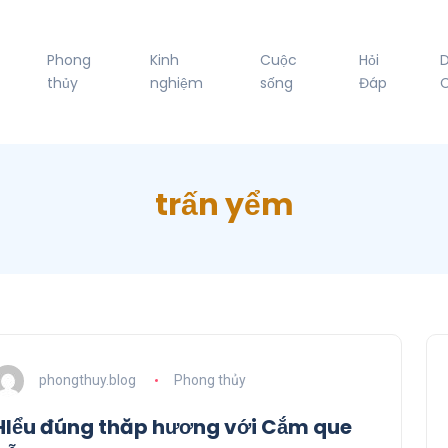
Phong
Kinh
Cuộc
Hỏi
thủy
nghiệm
sống
Đáp
C
trấn yểm
phongthuy.blog
Phong thủy
HIểu đúng thăp hương với Cắm que