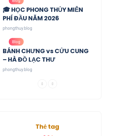
Blog
🎓 HỌC PHONG THỦY MIỄN
PHÍ ĐẦU NĂM 2026
phongthuy.blog
Blog
BÁNH CHƯNG vs CỬU CUNG
– HÀ ĐỒ LẠC THƯ
phongthuy.blog
Thẻ tag