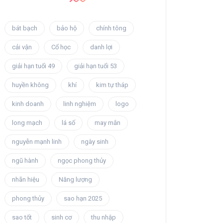
bát bạch
bảo hộ
chính tông
cải vận
Cổ học
danh lợi
giải hạn tuổi 49
giải hạn tuổi 53
huyền không
khí
kim tự tháp
kinh doanh
linh nghiệm
logo
long mạch
lá số
may mắn
nguyễn mạnh linh
ngày sinh
ngũ hành
ngọc phong thủy
nhãn hiệu
Năng lượng
phong thủy
sao hạn 2025
sao tốt
sinh cơ
thu nhập