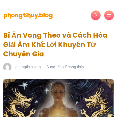
Bí Ẩn Vong Theo và Cách Hóa
Giải Âm Khí: Lời Khuyên Từ
Chuyên Gia
phongthuy.blog
Cuộc sống
,
Phong thủy