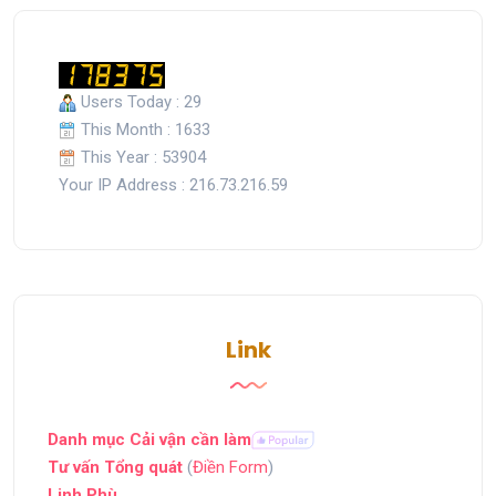
Users Today : 29
This Month : 1633
This Year : 53904
Your IP Address : 216.73.216.59
Link
Danh mục Cải vận cần làm
Tư vấn Tổng quát
(
Điền Form
)
Linh Phù