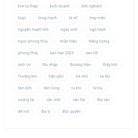
kim tự tháp
kinh doanh
linh nghiệm
logo
long mạch
lá số
may mắn
nguyễn mạnh linh
ngày sinh
ngũ hành
ngọc phong thủy
nhãn hiệu
Năng lượng
phong thủy
sao hạn 2025
sao tốt
sinh cơ
thu nhập
thương hiệu
thầy linh
Trường khí
trấn yểm
trẻ nhỏ
tài lộc
tâm linh
tầm long
tụ khí
tứ trụ
vượng tài
vận chín
vận hội
đại vận
đẻ mổ
địa lý
độc quyền