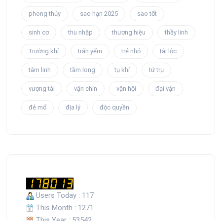
phong thủy
sao hạn 2025
sao tốt
sinh cơ
thu nhập
thương hiệu
thầy linh
Trường khí
trấn yểm
trẻ nhỏ
tài lộc
tâm linh
tầm long
tụ khí
tứ trụ
vượng tài
vận chín
vận hội
đại vận
đẻ mổ
địa lý
độc quyền
Users Today : 117
This Month : 1271
This Year : 53542