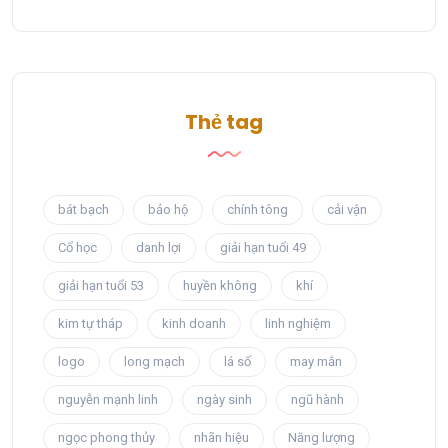
Thẻ tag
bát bạch
bảo hộ
chính tông
cải vận
Cổ học
danh lợi
giải hạn tuổi 49
giải hạn tuổi 53
huyền không
khí
kim tự tháp
kinh doanh
linh nghiệm
logo
long mạch
lá số
may mắn
nguyễn mạnh linh
ngày sinh
ngũ hành
ngọc phong thủy
nhãn hiệu
Năng lượng