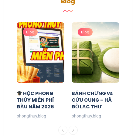
Blog
Blog
Blog
HỌC PHONG
BÁNH CHƯNG vs
THỦY MIỄN PHÍ
CỬU CUNG – HÀ
ĐẦU NĂM 2026
ĐỒ LẠC THƯ
phongthuy.blog
phongthuy.blog