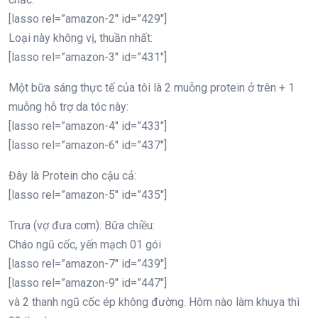
[lasso rel=”amazon-2″ id=”429″]
Loại này không vị, thuần nhất:
[lasso rel=”amazon-3″ id=”431″]
Một bữa sáng thực tế của tôi là 2 muỗng protein ở trên + 1
muỗng hỗ trợ da tóc này:
[lasso rel=”amazon-4″ id=”433″]
[lasso rel=”amazon-6″ id=”437″]
Đây là Protein cho cậu cả:
[lasso rel=”amazon-5″ id=”435″]
Trưa (vợ đưa cơm). Bữa chiều:
Cháo ngũ cốc, yến mạch 01 gói
[lasso rel=”amazon-7″ id=”439″]
[lasso rel=”amazon-9″ id=”447″]
và 2 thanh ngũ cốc ép không đường. Hôm nào làm khuya thì