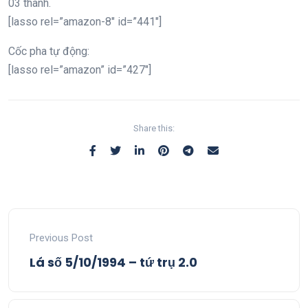
03 thanh.
[lasso rel=”amazon-8″ id=”441″]
Cốc pha tự động:
[lasso rel=”amazon” id=”427″]
Share this:
Previous Post
Lá số 5/10/1994 – tứ trụ 2.0