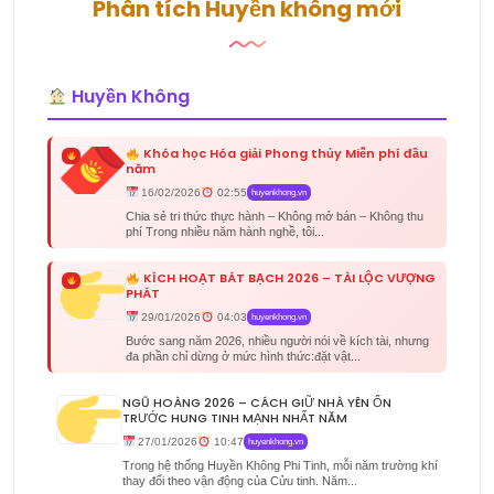
Phân tích Huyền không mới
Huyền Không
Khóa học Hóa giải Phong thủy Miễn phí đầu
năm
16/02/2026
02:55
huyenkhong.vn
Chia sẻ tri thức thực hành – Không mở bán – Không thu
phí Trong nhiều năm hành nghề, tôi...
KÍCH HOẠT BÁT BẠCH 2026 – TÀI LỘC VƯỢNG
PHÁT
29/01/2026
04:03
huyenkhong.vn
Bước sang năm 2026, nhiều người nói về kích tài, nhưng
đa phần chỉ dừng ở mức hình thức:đặt vật...
NGŨ HOÀNG 2026 – CÁCH GIỮ NHÀ YÊN ỔN
TRƯỚC HUNG TINH MẠNH NHẤT NĂM
27/01/2026
10:47
huyenkhong.vn
Trong hệ thống Huyền Không Phi Tinh, mỗi năm trường khí
thay đổi theo vận động của Cửu tinh. Năm...