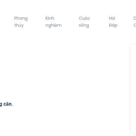
Phong
Kinh
Cuộc
Hỏi
thủy
nghiệm
sống
Đáp
C
g căn.