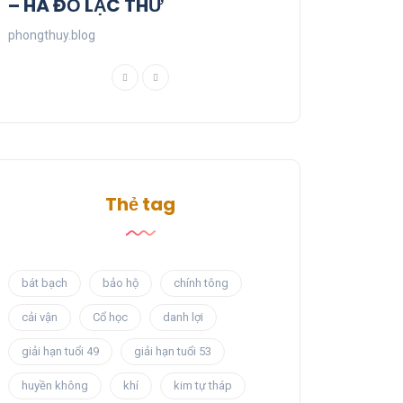
– HÀ ĐỒ LẠC THƯ
phongthuy.blog
Thẻ tag
bát bạch
bảo hộ
chính tông
cải vận
Cổ học
danh lợi
giải hạn tuổi 49
giải hạn tuổi 53
huyền không
khí
kim tự tháp