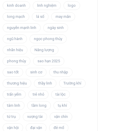
kinh doanh
linh nghiệm
logo
long mạch
lá số
may mắn
nguyễn mạnh linh
ngày sinh
ngũ hành
ngọc phong thủy
nhãn hiệu
Năng lượng
phong thủy
sao hạn 2025
sao tốt
sinh cơ
thu nhập
thương hiệu
thầy linh
Trường khí
trấn yểm
trẻ nhỏ
tài lộc
tâm linh
tầm long
tụ khí
tứ trụ
vượng tài
vận chín
vận hội
đại vận
đẻ mổ