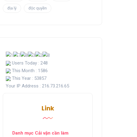
địa lý
độc quyền
Users Today : 248
This Month : 1586
This Year : 53857
Your IP Address : 216.73.216.65
Link
Danh mục Cải vận cần làm