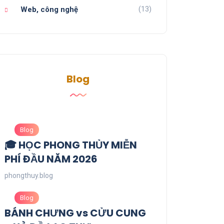
(13)
Web, công nghệ
Blog
Blog
🎓 HỌC PHONG THỦY MIỄN
PHÍ ĐẦU NĂM 2026
phongthuy.blog
Blog
BÁNH CHƯNG vs CỬU CUNG