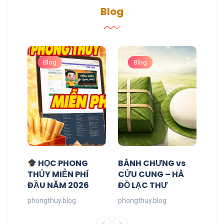
Blog
Blog
Blog
HỌC PHONG
BÁNH CHƯNG vs
THỦY MIỄN PHÍ
CỬU CUNG – HÀ
ĐẦU NĂM 2026
ĐỒ LẠC THƯ
phongthuy.blog
phongthuy.blog