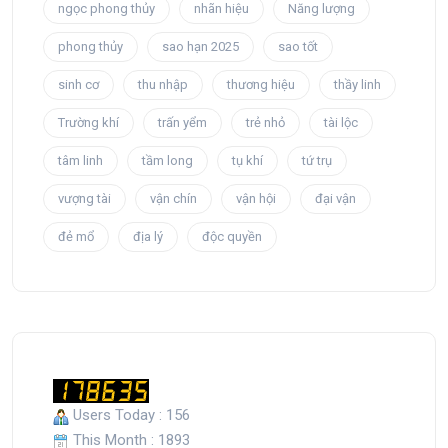
ngọc phong thủy
nhãn hiệu
Năng lượng
phong thủy
sao hạn 2025
sao tốt
sinh cơ
thu nhập
thương hiệu
thầy linh
Trường khí
trấn yểm
trẻ nhỏ
tài lộc
tâm linh
tầm long
tụ khí
tứ trụ
vượng tài
vận chín
vận hội
đại vận
đẻ mổ
địa lý
độc quyền
Users Today : 156
This Month : 1893