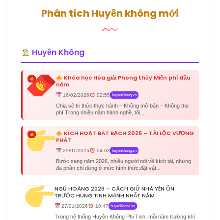
Phân tích Huyền không mới
Huyền Không
Khóa học Hóa giải Phong thủy Miễn phí đầu
năm
16/02/2026
02:55
huyenkhong.vn
Chia sẻ tri thức thực hành – Không mở bán – Không thu
phí Trong nhiều năm hành nghề, tôi...
KÍCH HOẠT BÁT BẠCH 2026 – TÀI LỘC VƯỢNG
PHÁT
29/01/2026
04:03
huyenkhong.vn
Bước sang năm 2026, nhiều người nói về kích tài, nhưng
đa phần chỉ dừng ở mức hình thức:đặt vật...
NGŨ HOÀNG 2026 – CÁCH GIỮ NHÀ YÊN ỔN
TRƯỚC HUNG TINH MẠNH NHẤT NĂM
27/01/2026
10:47
huyenkhong.vn
Trong hệ thống Huyền Không Phi Tinh, mỗi năm trường khí