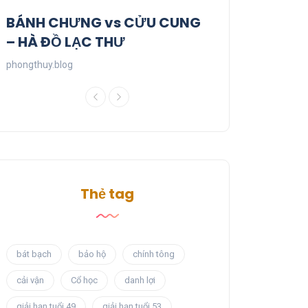
BÁNH CHƯNG vs CỬU CUNG
– HÀ ĐỒ LẠC THƯ
phongthuy.blog
Thẻ tag
bát bạch
bảo hộ
chính tông
cải vận
Cổ học
danh lợi
giải hạn tuổi 49
giải hạn tuổi 53