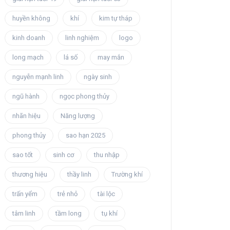
huyền không
khí
kim tự tháp
kinh doanh
linh nghiệm
logo
long mạch
lá số
may mắn
nguyễn mạnh linh
ngày sinh
ngũ hành
ngọc phong thủy
nhãn hiệu
Năng lượng
phong thủy
sao hạn 2025
sao tốt
sinh cơ
thu nhập
thương hiệu
thầy linh
Trường khí
trấn yểm
trẻ nhỏ
tài lộc
tâm linh
tầm long
tụ khí