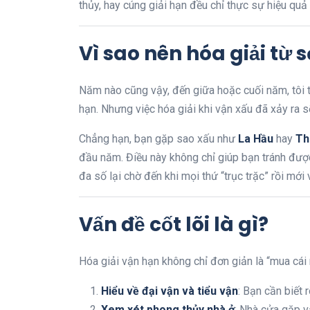
thủy, hay cúng giải hạn đều chỉ thực sự hiệu qu
Vì sao nên hóa giải từ
Năm nào cũng vậy, đến giữa hoặc cuối năm, tôi 
hạn. Nhưng việc hóa giải khi vận xấu đã xảy ra s
Chẳng hạn, bạn gặp sao xấu như
La Hầu
hay
Th
đầu năm. Điều này không chỉ giúp bạn tránh được
đa số lại chờ đến khi mọi thứ “trục trặc” rồi mới
Vấn đề cốt lõi là gì?
Hóa giải vận hạn không chỉ đơn giản là “mua cái n
Hiểu về đại vận và tiểu vận
: Bạn cần biết
Xem xét phong thủy nhà ở
: Nhà cửa gặp 