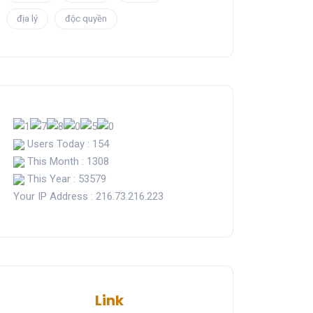
địa lý
độc quyền
Users Today : 154
This Month : 1308
This Year : 53579
Your IP Address : 216.73.216.223
Link