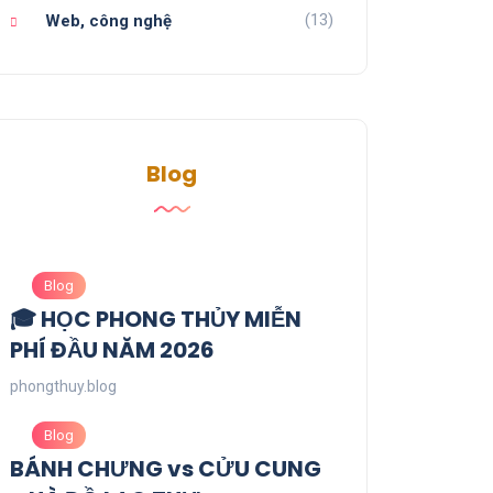
(13)
Web, công nghệ
Blog
Blog
🎓 HỌC PHONG THỦY MIỄN
PHÍ ĐẦU NĂM 2026
phongthuy.blog
Blog
BÁNH CHƯNG vs CỬU CUNG