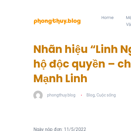
Home
M
Vậ
Nhãn hiệu “Linh 
hộ độc quyền – c
Mạnh Linh
phongthuy.blog
Blog
,
Cuộc sống
Ngày nộp đơn: 11/5/2022