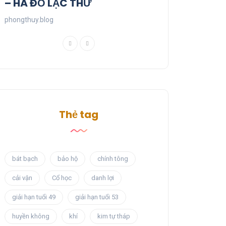
– HÀ ĐỒ LẠC THƯ
phongthuy.blog
Thẻ tag
bát bạch
bảo hộ
chính tông
cải vận
Cổ học
danh lợi
giải hạn tuổi 49
giải hạn tuổi 53
huyền không
khí
kim tự tháp