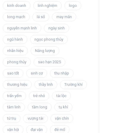
kinh doanh
linh nghiệm
logo
long mạch
lá số
may mắn
nguyễn mạnh linh
ngày sinh
ngũ hành
ngọc phong thủy
nhãn hiệu
Năng lượng
phong thủy
sao hạn 2025
sao tốt
sinh cơ
thu nhập
thương hiệu
thầy linh
Trường khí
trấn yểm
trẻ nhỏ
tài lộc
tâm linh
tầm long
tụ khí
tứ trụ
vượng tài
vận chín
vận hội
đại vận
đẻ mổ