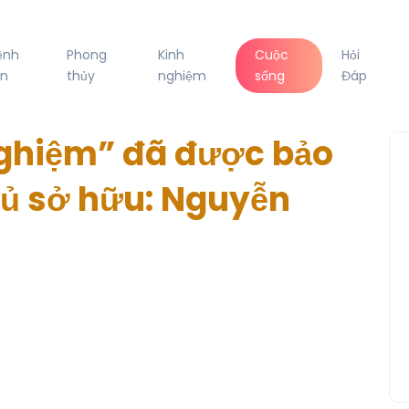
ệnh
Phong
Kinh
Cuộc
Hỏi
n
thủy
nghiệm
sống
Đáp
Nghiệm” đã được bảo
hủ sở hữu: Nguyễn