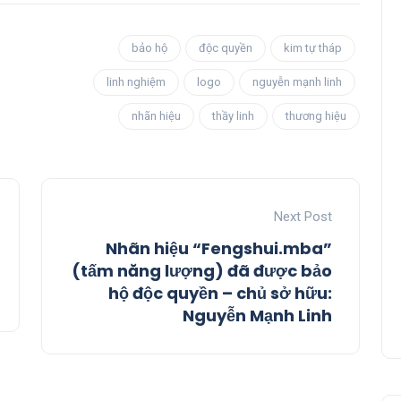
bảo hộ
độc quyền
kim tự tháp
linh nghiệm
logo
nguyễn mạnh linh
nhãn hiệu
thầy linh
thương hiệu
Next Post
Nhãn hiệu “Fengshui.mba”
(tấm năng lượng) đã được bảo
hộ độc quyền – chủ sở hữu:
Nguyễn Mạnh Linh