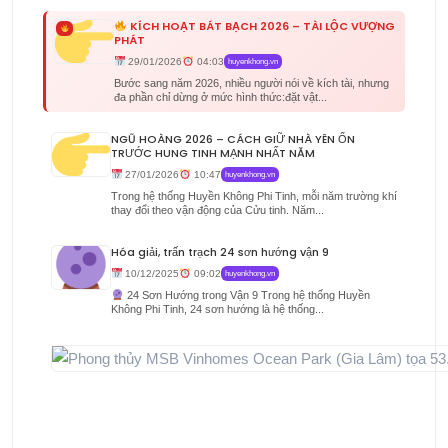
KÍCH HOẠT BÁT BẠCH 2026 – TÀI LỘC VƯỢNG
PHÁT
29/01/2026
04:03
huyenkhong.vn
Bước sang năm 2026, nhiều người nói về kích tài, nhưng
đa phần chỉ dừng ở mức hình thức:đặt vật...
NGŨ HOÀNG 2026 – CÁCH GIỮ NHÀ YÊN ỔN
TRƯỚC HUNG TINH MẠNH NHẤT NĂM
27/01/2026
10:47
huyenkhong.vn
Trong hệ thống Huyền Không Phi Tinh, mỗi năm trường khí
thay đổi theo vận động của Cửu tinh. Năm...
Hóa giải, trấn trạch 24 sơn hướng vận 9
10/12/2025
09:02
huyenkhong.vn
24 Sơn Hướng trong Vận 9 Trong hệ thống Huyền
Không Phi Tinh, 24 sơn hướng là hệ thống...