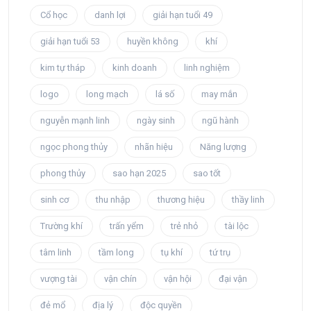
Cổ học
danh lợi
giải hạn tuổi 49
giải hạn tuổi 53
huyền không
khí
kim tự tháp
kinh doanh
linh nghiệm
logo
long mạch
lá số
may mắn
nguyễn mạnh linh
ngày sinh
ngũ hành
ngọc phong thủy
nhãn hiệu
Năng lượng
phong thủy
sao hạn 2025
sao tốt
sinh cơ
thu nhập
thương hiệu
thầy linh
Trường khí
trấn yểm
trẻ nhỏ
tài lộc
tâm linh
tầm long
tụ khí
tứ trụ
vượng tài
vận chín
vận hội
đại vận
đẻ mổ
địa lý
độc quyền