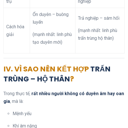
trụ
nghiệp
Ổn duyên – buông
Trả nghiệp – sám hối
luyến
Cách hóa
(mạnh nhất: linh phù
giải
(mạnh nhất: linh phù
trấn trùng hộ thân)
tạo duyên mới)
IV. VÌ SAO NÊN KẾT HỢP
TRẤN
TRÙNG – HỘ THÂN
?
Trong thực tế,
rất nhiều người không có duyên âm hay oan
gia
, mà là:
Mệnh yếu
Khí âm nặng