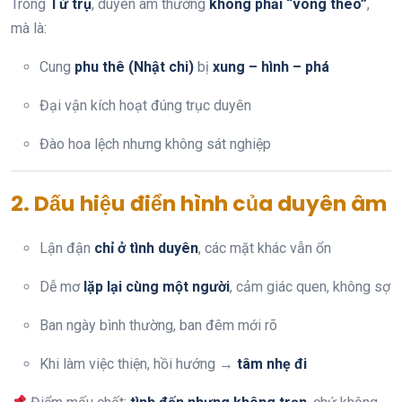
Trong
Tứ trụ
, duyên âm thường
không phải “vong theo”
,
mà là:
Cung
phu thê (Nhật chi)
bị
xung – hình – phá
Đại vận kích hoạt đúng trục duyên
Đào hoa lệch nhưng không sát nghiệp
2. Dấu hiệu điển hình của duyên âm
Lận đận
chỉ ở tình duyên
, các mặt khác vẫn ổn
Dễ mơ
lặp lại cùng một người
, cảm giác quen, không sợ
Ban ngày bình thường, ban đêm mới rõ
Khi làm việc thiện, hồi hướng →
tâm nhẹ đi