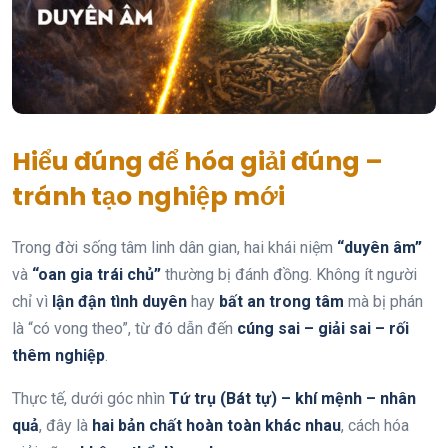
Hiểu đúng để hóa giải đúng –
tránh tạo nghiệp mới
Trong đời sống tâm linh dân gian, hai khái niệm
“duyên âm”
và
“oan gia trái chủ”
thường bị đánh đồng. Không ít người
chỉ vì
lận đận tình duyên
hay
bất an trong tâm
mà bị phán
là “có vong theo”, từ đó dẫn đến
cúng sai – giải sai – rối
thêm nghiệp
.
Thực tế, dưới góc nhìn
Tứ trụ (Bát tự) – khí mệnh – nhân
quả
, đây là
hai bản chất hoàn toàn khác nhau
, cách hóa