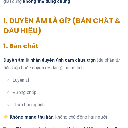
giải cũng
không thể dùng chung
.
I. DUYÊN ÂM LÀ GÌ? (BẢN CHẤT &
DẤU HIỆU)
1. Bản chất
Duyên âm
là
nhân duyên tình cảm chưa trọn
(đa phần từ
tiền kiếp hoặc duyên dở dang), mang tính:
Luyến ái
Vương chấp
Chưa buông tình
Không mang thù hận
, không chủ động hại người.