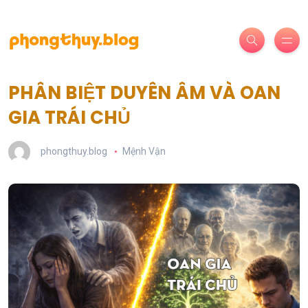
PHÂN BIỆT DUYÊN ÂM VÀ OAN
GIA TRÁI CHỦ
phongthuy.blog
Mệnh Vận