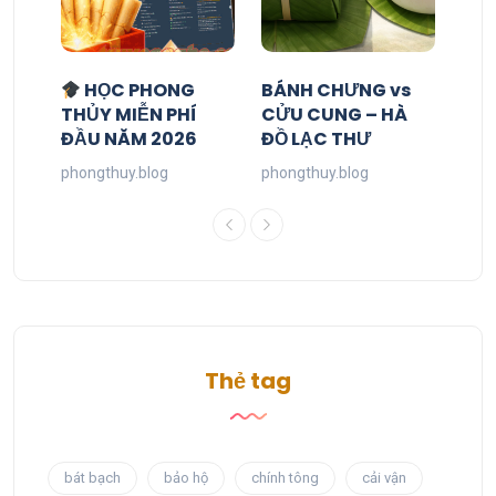
HỌC PHONG
BÁNH CHƯNG vs
THỦY MIỄN PHÍ
CỬU CUNG – HÀ
ĐẦU NĂM 2026
ĐỒ LẠC THƯ
phongthuy.blog
phongthuy.blog
Thẻ tag
bát bạch
bảo hộ
chính tông
cải vận