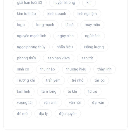
giải hạn tuổi 53
huyền không
khí
kim tự tháp
kinh doanh
linh nghiệm
logo
long mạch
lá số
may mắn
nguyễn mạnh linh
ngày sinh
ngũ hành
ngọc phong thủy
nhãn hiệu
Năng lượng
phong thủy
sao hạn 2025
sao tốt
sinh cơ
thu nhập
thương hiệu
thầy linh
Trường khí
trấn yểm
trẻ nhỏ
tài lộc
tâm linh
tầm long
tụ khí
tứ trụ
vượng tài
vận chín
vận hội
đại vận
đẻ mổ
địa lý
độc quyền