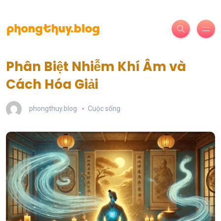
Phân Biệt Nhiễm Khí Âm và
Cách Hóa Giải
phongthuy.blog
Cuộc sống