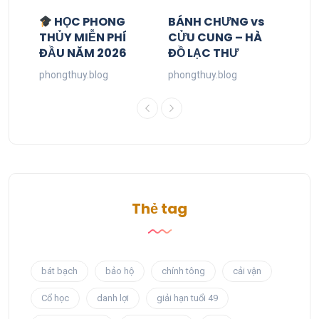
HỌC PHONG
BÁNH CHƯNG vs
THỦY MIỄN PHÍ
CỬU CUNG – HÀ
ĐẦU NĂM 2026
ĐỒ LẠC THƯ
phongthuy.blog
phongthuy.blog
Thẻ tag
bát bạch
bảo hộ
chính tông
cải vận
Cổ học
danh lợi
giải hạn tuổi 49