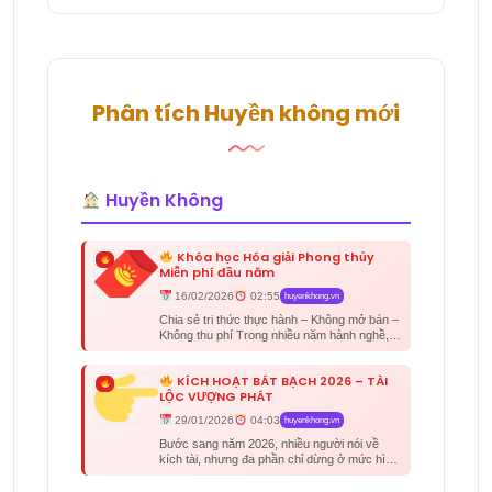
Phân tích Huyền không mới
Huyền Không
Khóa học Hóa giải Phong thủy
Miễn phí đầu năm
16/02/2026
02:55
huyenkhong.vn
Chia sẻ tri thức thực hành – Không mở bán –
Không thu phí Trong nhiều năm hành nghề,
tôi...
KÍCH HOẠT BÁT BẠCH 2026 – TÀI
LỘC VƯỢNG PHÁT
29/01/2026
04:03
huyenkhong.vn
Bước sang năm 2026, nhiều người nói về
kích tài, nhưng đa phần chỉ dừng ở mức hình
thức:đặt vật...