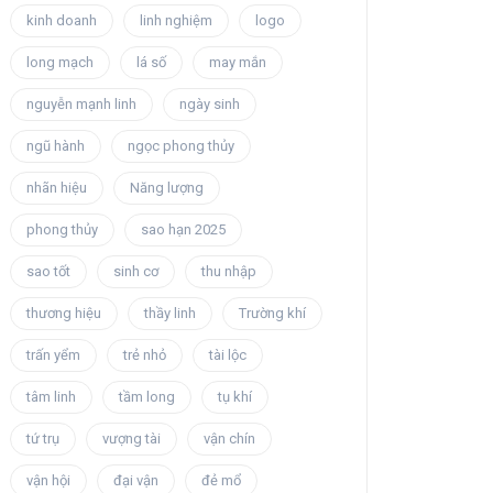
kinh doanh
linh nghiệm
logo
long mạch
lá số
may mắn
nguyễn mạnh linh
ngày sinh
ngũ hành
ngọc phong thủy
nhãn hiệu
Năng lượng
phong thủy
sao hạn 2025
sao tốt
sinh cơ
thu nhập
thương hiệu
thầy linh
Trường khí
trấn yểm
trẻ nhỏ
tài lộc
tâm linh
tầm long
tụ khí
tứ trụ
vượng tài
vận chín
vận hội
đại vận
đẻ mổ