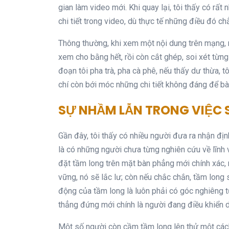
gian làm video mới. Khi quay lại, tôi thấy có rất
chi tiết trong video, dù thực tế những điều đó ch
Thông thường, khi xem một nội dung trên mạng, nế
xem cho bằng hết, rồi còn cắt ghép, soi xét từng 
đoạn tôi pha trà, pha cà phê, nếu thấy dư thừa, 
chí còn bới móc những chi tiết không đáng để bà
SỰ NHẦM LẪN TRONG VIỆC
Gần đây, tôi thấy có nhiều người đưa ra nhận đị
là có những người chưa từng nghiên cứu về lĩnh v
đặt tầm long trên mặt bàn phẳng mới chính xác, 
vững, nó sẽ lắc lư; còn nếu chắc chắn, tầm long
động của tầm long là luôn phải có góc nghiêng 
thẳng đứng mới chính là người đang điều khiển 
Một số người còn cầm tầm long lên thử một cách t