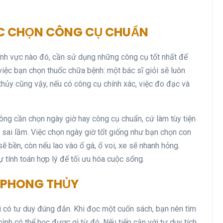
C CHỌN CÔNG CỤ CHUẨN
lĩnh vực nào đó, cần sử dụng những công cụ tốt nhất để
việc bạn chọn thuốc chữa bệnh: một bác sĩ giỏi sẽ luôn
thủy cũng vậy, nếu có công cụ chính xác, việc đo đạc và
ông cần chọn ngày giờ hay công cụ chuẩn, cứ làm tùy tiện
 sai lầm. Việc chọn ngày giờ tốt giống như bạn chọn con
 bền, còn nếu lao vào ổ gà, ổ voi, xe sẽ nhanh hỏng.
 tính toán hợp lý để tối ưu hóa cuộc sống.
 PHONG THỦY
i có tư duy đúng đắn. Khi đọc một cuốn sách, bạn nên tìm
ình có thể học được gì từ đó. Nếu tiếp cận với tư duy tích