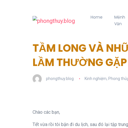
Home
Mệnh
Vận
TẦM LONG VÀ NHỮ
LẦM THƯỜNG GẶP
phongthuy.blog
Kinh nghiệm
,
Phong thủ
Chào các bạn,
Tết vừa rồi tôi bận đi du lịch, sau đó lại tập tru