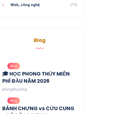
(13)
Web, công nghệ
Blog
Blog
🎓 HỌC PHONG THỦY MIỄN
PHÍ ĐẦU NĂM 2026
phongthuy.blog
Blog
BÁNH CHƯNG vs CỬU CUNG