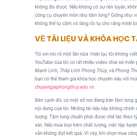
không đo được. Nếu không có sự rèn luyện, khôn
công cụ chuyên môn như tầm long? Giống như việ
không thể tự cầm vô lăng rồi tự cho rằng mình biế
VỀ TÀI LIỆU VÀ KHÓA HỌC 
Tôi xin nói rõ một lần nữa: Hiện tại, tôi không vi
YouTube của tôi có rất nhiều video chia sẻ miễn 
Mạnh Linh
,
Thầy Linh Phong Thủy
, và
Phong Th
bạn có thể tham gia khóa học chuyên sâu với mức
chuyengia
phongthuy.edu.vn
Bên cạnh đó, có một số nơi đang bán tầm long gi
nội dung của tôi. Những tài liệu này không chín
lượng. Tầm long chuẩn phải được chế tác theo t
xác. Nếu mua loại kém chất lượng, việc tập luyệ
vẫn không đạt kết quả. Vì vậy, khi chọn mua công