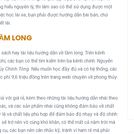
g hiểu nguyên lý, thì làm sao có thể sử dụng được một
c học lái xe, bạn phải được hướng dẫn bài bản, chứ
t lái.
TẦM LONG
ết sách hay tài liệu hướng dẫn về tầm long. Trên kênh
phí, các bạn có thể tìm kiếm trên ba kênh chính:
Nguyễn
ủy Chính Tông
. Nếu muốn học đầy đủ và có hệ thống, các
 phí 9,6 triệu đồng trên trang web chuyên về phong thủy:
ả với giá rẻ, kèm theo những tài liệu hướng dẫn nhái theo
h xác, và các sản phẩm nhái cũng không đảm bảo về chất
ỷ lệ và chất liệu phù hợp để đảm bảo độ nhạy và độ chính
n sẽ trở nên vô cùng khó khăn, có thể mất cả năm trời mà
 cụ, các bạn nên cân nhắc kỹ, tránh vì ham rẻ mà phải