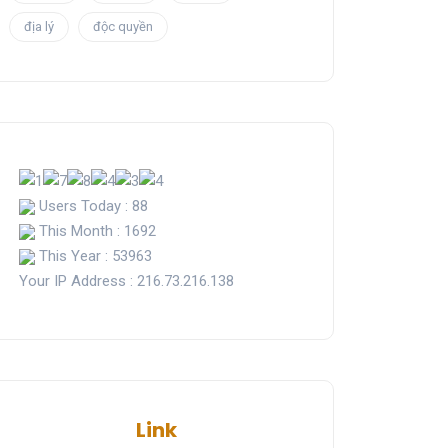
địa lý
độc quyền
Users Today : 88
This Month : 1692
This Year : 53963
Your IP Address : 216.73.216.138
Link