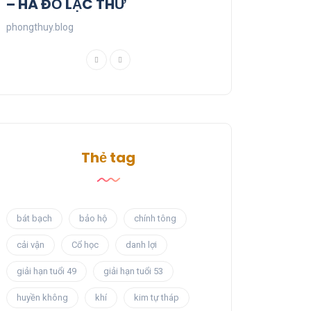
– HÀ ĐỒ LẠC THƯ
phongthuy.blog
Thẻ tag
bát bạch
bảo hộ
chính tông
cải vận
Cổ học
danh lợi
giải hạn tuổi 49
giải hạn tuổi 53
huyền không
khí
kim tự tháp