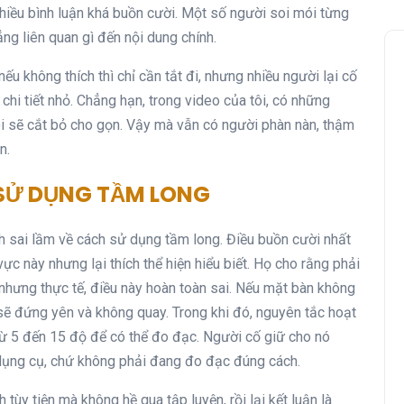
 nhiều bình luận khá buồn cười. Một số người soi mói từng
ẳng liên quan gì đến nội dung chính.
u không thích thì chỉ cần tắt đi, nhưng nhiều người lại cố
chi tiết nhỏ. Chẳng hạn, trong video của tôi, có những
tôi sẽ cắt bỏ cho gọn. Vậy mà vẫn có người phàn nàn, thậm
n.
 SỬ DỤNG TẦM LONG
nh sai lầm về cách sử dụng tầm long. Điều buồn cười nhất
ực này nhưng lại thích thể hiện hiểu biết. Họ cho rằng phải
nhưng thực tế, điều này hoàn toàn sai. Nếu mặt bàn không
 sẽ đứng yên và không quay. Trong khi đó, nguyên tắc hoạt
từ 5 đến 15 độ để có thể đo đạc. Người cố giữ cho nó
dụng cụ, chứ không phải đang đo đạc đúng cách.
ùy tiện mà không hề qua tập luyện, rồi lại kết luận là