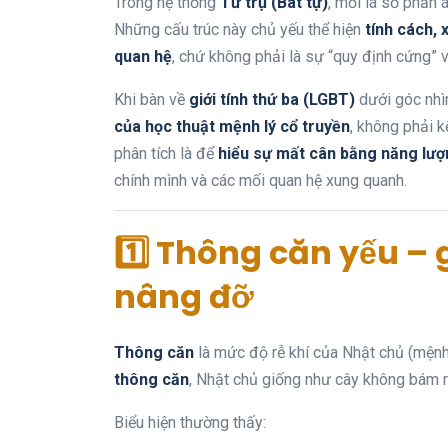
Trong hệ thống
Tứ trụ (Bát tự)
, mỗi lá số phản 
Những cấu trúc này chủ yếu thể hiện
tính cách,
quan hệ
, chứ không phải là sự “quy định cứng” 
Khi bàn về
giới tính thứ ba (LGBT)
dưới góc nhìn
của học thuật mệnh lý cổ truyền
, không phải k
phân tích là để
hiểu sự mất cân bằng năng lượ
chính mình và các mối quan hệ xung quanh.
1️⃣ Thông căn yếu – 
nâng đỡ
Thông căn
là mức độ rễ khí của Nhật chủ (mệnh 
thông căn
, Nhật chủ giống như cây không bám r
Biểu hiện thường thấy: