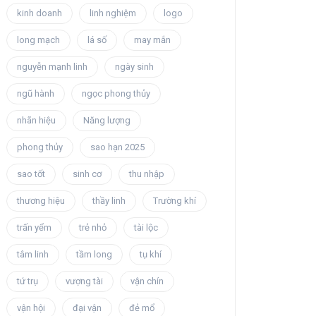
kinh doanh
linh nghiệm
logo
long mạch
lá số
may mắn
nguyễn mạnh linh
ngày sinh
ngũ hành
ngọc phong thủy
nhãn hiệu
Năng lượng
phong thủy
sao hạn 2025
sao tốt
sinh cơ
thu nhập
thương hiệu
thầy linh
Trường khí
trấn yểm
trẻ nhỏ
tài lộc
tâm linh
tầm long
tụ khí
tứ trụ
vượng tài
vận chín
vận hội
đại vận
đẻ mổ