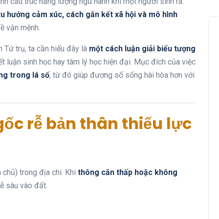
ánh cấu trúc năng lượng ngũ hành khi một người sinh ra.
 xu hướng cảm xúc, cách gắn kết xã hội và mô hình
về vận mệnh.
 Tứ trụ, ta cần hiểu đây là
một cách luận giải biểu tượng
ết luận sinh học hay tâm lý học hiện đại. Mục đích của việc
ng trong lá số
, từ đó giúp đương số sống hài hòa hơn với
gốc rễ bản thân thiếu lực
chủ) trong địa chi. Khi
thông căn thấp hoặc không
ễ sâu vào đất.