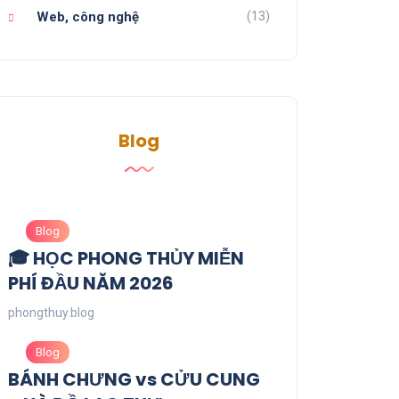
(13)
Web, công nghệ
Blog
Blog
🎓 HỌC PHONG THỦY MIỄN
PHÍ ĐẦU NĂM 2026
phongthuy.blog
Blog
BÁNH CHƯNG vs CỬU CUNG