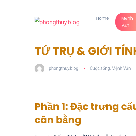
Home
Mệnh
Vận
TỨ TRỤ & GIỚI TÍ
phongthuy.blog
Cuộc sống
,
Mệnh Vận
Phần 1: Đặc trưng cấ
cân bằng