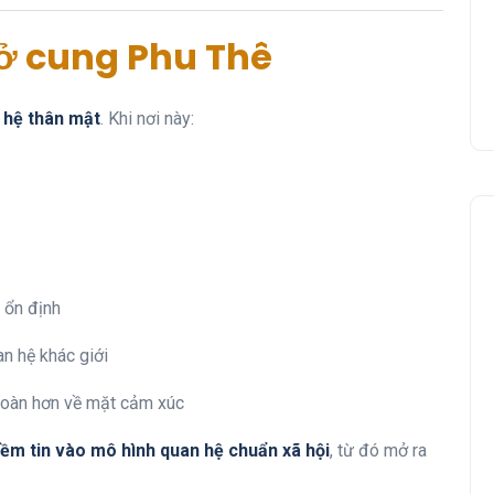
 ở cung Phu Thê
 hệ thân mật
. Khi nơi này:
 ổn định
n hệ khác giới
 toàn hơn về mặt cảm xúc
ềm tin vào mô hình quan hệ chuẩn xã hội
, từ đó mở ra