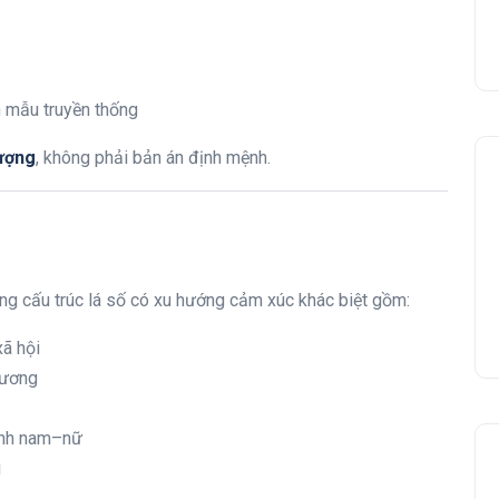
 mẫu truyền thống
ượng
, không phải bản án định mệnh.
ong cấu trúc lá số có xu hướng cảm xúc khác biệt gồm:
xã hội
dương
ình nam–nữ
i