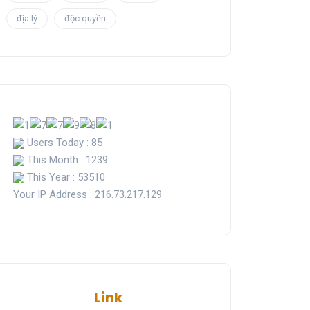
địa lý
độc quyền
Users Today : 85
This Month : 1239
This Year : 53510
Your IP Address : 216.73.217.129
Link