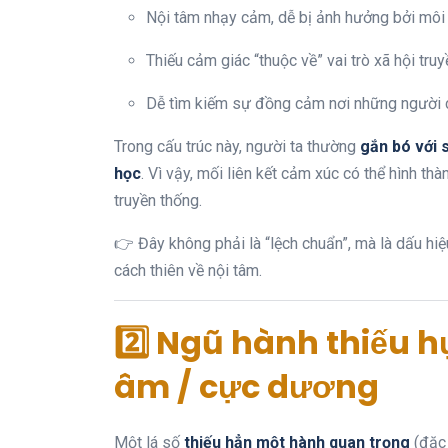
Nội tâm nhạy cảm, dễ bị ảnh hưởng bởi môi
Thiếu cảm giác “thuộc về” vai trò xã hội tru
Dễ tìm kiếm sự đồng cảm nơi những người 
Trong cấu trúc này, người ta thường
gắn bó với s
học
. Vì vậy, mối liên kết cảm xúc có thể hình th
truyền thống.
👉 Đây không phải là “lệch chuẩn”, mà là dấu hi
cách thiên về nội tâm.
2️⃣ Ngũ hành thiếu 
âm / cực dương
Một lá số
thiếu hẳn một hành quan trọng
(đặc 