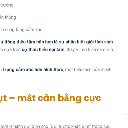
 trường
yền thống
có cùng tầng cảm xúc
ự đồng điệu tâm hồn hơn là sự phân biệt giới tính sinh
ành dựa trên
sự thấu hiểu nội tâm
, thay vì mô hình nam–nữ
ệu
trọng cảm xúc hơn hình thức
, một biểu hiện của mệnh
hụt – mất cân bằng cực
biệt là hành đại diện cho “đối tượng khác giới” trong cấu