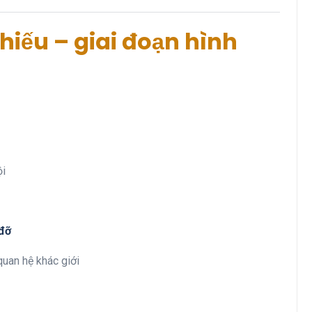
 thiếu – giai đoạn hình
ội
 đỡ
uan hệ khác giới