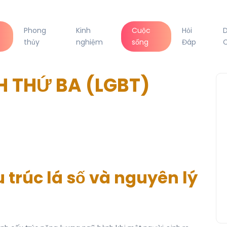
Phong
Kinh
Cuộc
Hỏi
thủy
nghiệm
sống
Đáp
C
NH THỨ BA (LGBT)
u trúc lá số và nguyên lý