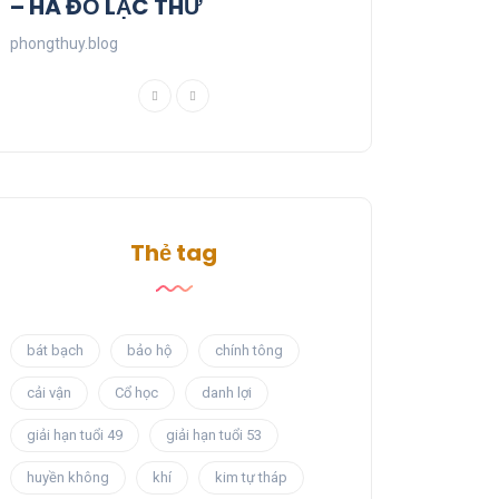
– HÀ ĐỒ LẠC THƯ
phongthuy.blog
Thẻ tag
bát bạch
bảo hộ
chính tông
cải vận
Cổ học
danh lợi
giải hạn tuổi 49
giải hạn tuổi 53
huyền không
khí
kim tự tháp