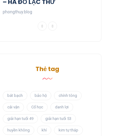
– HÀ ĐỒ LẠC THƯ
phongthuy.blog
Thẻ tag
bát bạch
bảo hộ
chính tông
cải vận
Cổ học
danh lợi
giải hạn tuổi 49
giải hạn tuổi 53
huyền không
khí
kim tự tháp