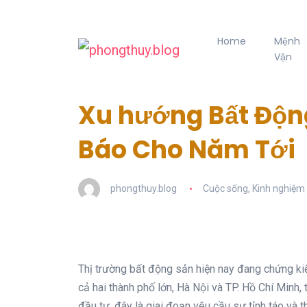
Home
Mệnh
Vận
Xu hướng Bất Độn
Báo Cho Năm Tới
phongthuy.blog
Cuộc sống
,
Kinh nghiệm
Thị trường bất động sản hiện nay đang chứng ki
cả hai thành phố lớn, Hà Nội và TP. Hồ Chí Minh,
đầu tư, đây là giai đoạn yêu cầu sự tỉnh táo và t