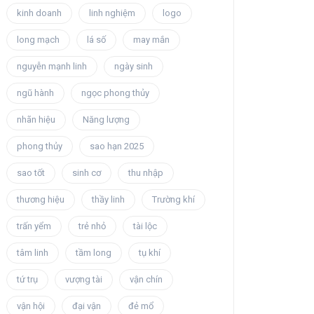
kinh doanh
linh nghiệm
logo
long mạch
lá số
may mắn
nguyễn mạnh linh
ngày sinh
ngũ hành
ngọc phong thủy
nhãn hiệu
Năng lượng
phong thủy
sao hạn 2025
sao tốt
sinh cơ
thu nhập
thương hiệu
thầy linh
Trường khí
trấn yểm
trẻ nhỏ
tài lộc
tâm linh
tầm long
tụ khí
tứ trụ
vượng tài
vận chín
vận hội
đại vận
đẻ mổ