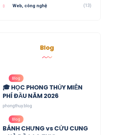
(13)
Web, công nghệ
Blog
Blog
🎓 HỌC PHONG THỦY MIỄN
PHÍ ĐẦU NĂM 2026
phongthuy.blog
Blog
BÁNH CHƯNG vs CỬU CUNG