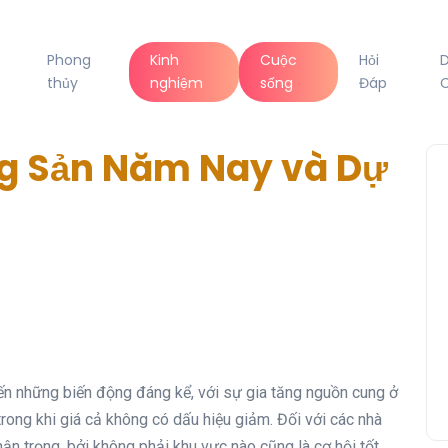
Phong
Kinh
Cuộc
Hỏi
thủy
nghiệm
sống
Đáp
C
g Sản Năm Nay và Dự
ến những biến động đáng kể, với sự gia tăng nguồn cung ở
 trong khi giá cả không có dấu hiệu giảm. Đối với các nhà
hận trọng, bởi không phải khu vực nào cũng là cơ hội tốt.