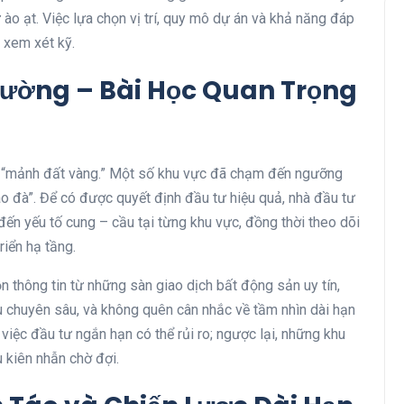
 ào ạt. Việc lựa chọn vị trí, quy mô dự án và khả năng đáp
 xem xét kỹ.
rường – Bài Học Quan Trọng
là “mảnh đất vàng.” Một số khu vực đã chạm đến ngưỡng
ào đà”. Để có được quyết định đầu tư hiệu quả, nhà đầu tư
đến yếu tố cung – cầu tại từng khu vực, đồng thời theo dõi
riển hạ tầng.
n thông tin từ những sàn giao dịch bất động sản uy tín,
u chuyên sâu, và không quên cân nhắc về tầm nhìn dài hạn
việc đầu tư ngắn hạn có thể rủi ro; ngược lại, những khu
ếu kiên nhẫn chờ đợi.