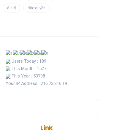
địa lý
độc quyền
Users Today : 189
This Month : 1527
This Year : 53798
Your IP Address : 216.73.216.19
Link