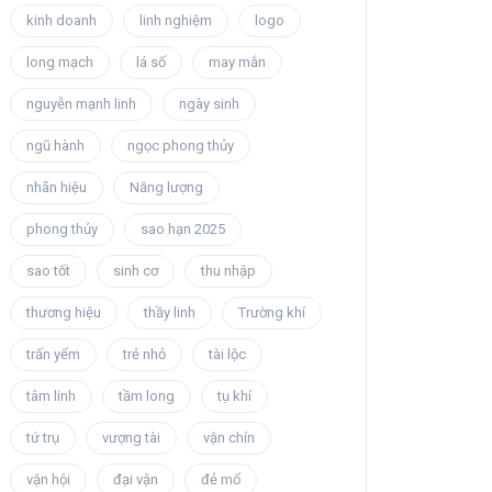
kinh doanh
linh nghiệm
logo
long mạch
lá số
may mắn
nguyễn mạnh linh
ngày sinh
ngũ hành
ngọc phong thủy
nhãn hiệu
Năng lượng
phong thủy
sao hạn 2025
sao tốt
sinh cơ
thu nhập
thương hiệu
thầy linh
Trường khí
trấn yểm
trẻ nhỏ
tài lộc
tâm linh
tầm long
tụ khí
tứ trụ
vượng tài
vận chín
vận hội
đại vận
đẻ mổ