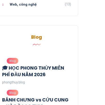
(13)
Web, công nghệ
Blog
Blog
🎓 HỌC PHONG THỦY MIỄN
PHÍ ĐẦU NĂM 2026
phongthuy.blog
Blog
BÁNH CHƯNG vs CỬU CUNG