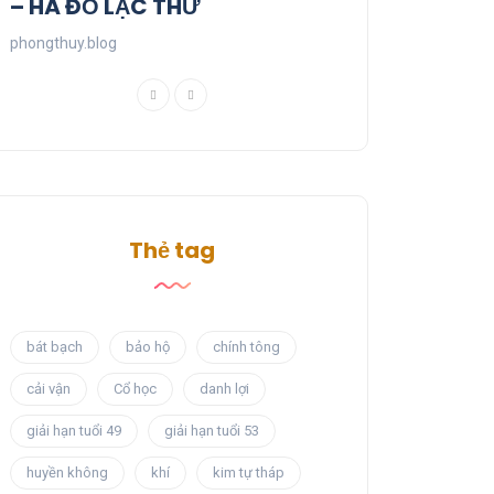
– HÀ ĐỒ LẠC THƯ
phongthuy.blog
Thẻ tag
bát bạch
bảo hộ
chính tông
cải vận
Cổ học
danh lợi
giải hạn tuổi 49
giải hạn tuổi 53
huyền không
khí
kim tự tháp