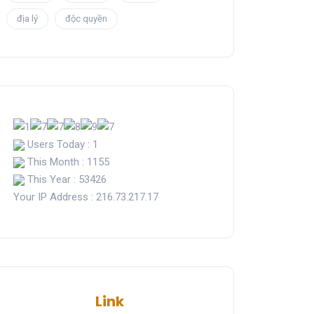
địa lý
độc quyền
Users Today : 1
This Month : 1155
This Year : 53426
Your IP Address : 216.73.217.17
Link