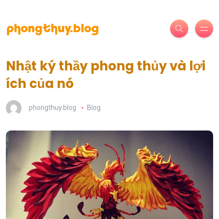
Nhật ký thầy phong thủy và lợi
ích của nó
phongthuy.blog
Blog