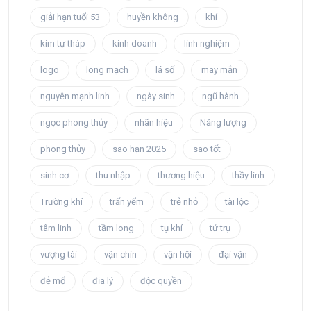
giải hạn tuổi 53
huyền không
khí
kim tự tháp
kinh doanh
linh nghiệm
logo
long mạch
lá số
may mắn
nguyễn mạnh linh
ngày sinh
ngũ hành
ngọc phong thủy
nhãn hiệu
Năng lượng
phong thủy
sao hạn 2025
sao tốt
sinh cơ
thu nhập
thương hiệu
thầy linh
Trường khí
trấn yểm
trẻ nhỏ
tài lộc
tâm linh
tầm long
tụ khí
tứ trụ
vượng tài
vận chín
vận hội
đại vận
đẻ mổ
địa lý
độc quyền