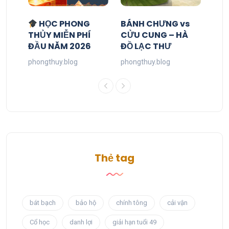
HỌC PHONG
BÁNH CHƯNG vs
THỦY MIỄN PHÍ
CỬU CUNG – HÀ
ĐẦU NĂM 2026
ĐỒ LẠC THƯ
phongthuy.blog
phongthuy.blog
Thẻ tag
bát bạch
bảo hộ
chính tông
cải vận
Cổ học
danh lợi
giải hạn tuổi 49