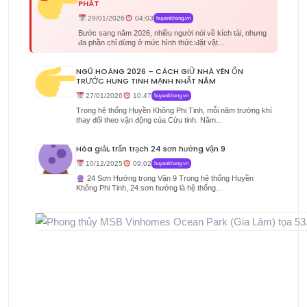
PHÁT
29/01/2026
04:03
huyenkhong.vn
Bước sang năm 2026, nhiều người nói về kích tài, nhưng
đa phần chỉ dừng ở mức hình thức:đặt vật...
NGŨ HOÀNG 2026 – CÁCH GIỮ NHÀ YÊN ỔN
TRƯỚC HUNG TINH MẠNH NHẤT NĂM
27/01/2026
10:47
huyenkhong.vn
Trong hệ thống Huyền Không Phi Tinh, mỗi năm trường khí
thay đổi theo vận động của Cửu tinh. Năm...
Hóa giải, trấn trạch 24 sơn hướng vận 9
10/12/2025
09:02
huyenkhong.vn
24 Sơn Hướng trong Vận 9 Trong hệ thống Huyền
Không Phi Tinh, 24 sơn hướng là hệ thống...