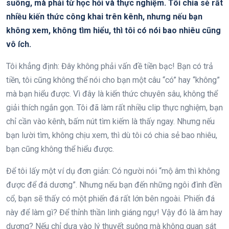
suông, mà phải từ học hỏi và thực nghiệm. Tôi chia sẻ rất
nhiều kiến thức công khai trên kênh, nhưng nếu bạn
không xem, không tìm hiểu, thì tôi có nói bao nhiêu cũng
vô ích.
Tôi khẳng định: Đây không phải vấn đề tiền bạc! Bạn có trả
tiền, tôi cũng không thể nói cho bạn một câu “có” hay “không”
mà bạn hiểu được. Vì đây là kiến thức chuyên sâu, không thể
giải thích ngắn gọn. Tôi đã làm rất nhiều clip thực nghiệm, bạn
chỉ cần vào kênh, bấm nút tìm kiếm là thấy ngay. Nhưng nếu
bạn lười tìm, không chịu xem, thì dù tôi có chia sẻ bao nhiêu,
bạn cũng không thể hiểu được.
Để tôi lấy một ví dụ đơn giản: Có người nói “mộ âm thì không
được để đá dương”. Nhưng nếu bạn đến những ngôi đình đền
cổ, bạn sẽ thấy có một phiến đá rất lớn bên ngoài. Phiến đá
này để làm gì? Để thỉnh thần linh giáng ngự! Vậy đó là âm hay
dương? Nếu chỉ dựa vào lý thuyết suông mà không quan sát