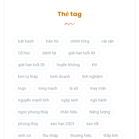
Thẻ tag
bát bạch
bảo hộ
chính tông
cải vận
Cổ học
danh lợi
giải hạn tuổi 49
giải hạn tuổi 53
huyền không
khí
kim tự tháp
kinh doanh
linh nghiệm
logo
long mạch
lá số
may mắn
nguyễn mạnh linh
ngày sinh
ngũ hành
ngọc phong thủy
nhãn hiệu
Năng lượng
phong thủy
sao hạn 2025
sao tốt
sinh cơ
thu nhập
thương hiệu
thầy linh