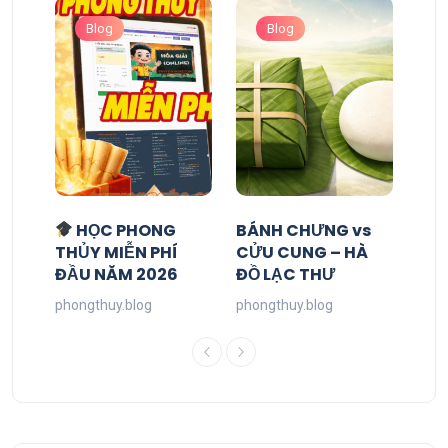
Blog
Blog
HỌC PHONG
BÁNH CHƯNG vs
THỦY MIỄN PHÍ
CỬU CUNG – HÀ
ĐẦU NĂM 2026
ĐỒ LẠC THƯ
phongthuy.blog
phongthuy.blog