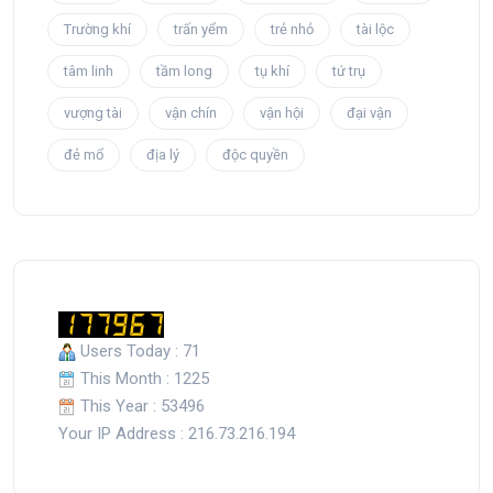
Trường khí
trấn yểm
trẻ nhỏ
tài lộc
tâm linh
tầm long
tụ khí
tứ trụ
vượng tài
vận chín
vận hội
đại vận
đẻ mổ
địa lý
độc quyền
Users Today : 71
This Month : 1225
This Year : 53496
Your IP Address : 216.73.216.194