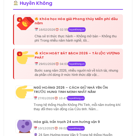
Huyền Không
Khóa học Hóa giải Phong thủy Miễn phí đầu
năm
16/02/2026
02:55
huyenkhong.vn
Chia sẻ tri thức thực hành – Không mở bán – Không thu
phí Trong nhiều năm hành nghề, tôi...
KÍCH HOẠT BÁT BẠCH 2026 – TÀI LỘC VƯỢNG
PHÁT
29/01/2026
04:03
huyenkhong.vn
Bước sang năm 2026, nhiều người nói về kích tài, nhưng
đa phần chỉ dừng ở mức hình thức:đặt vật...
NGŨ HOÀNG 2026 – CÁCH GIỮ NHÀ YÊN ỔN
TRƯỚC HUNG TINH MẠNH NHẤT NĂM
27/01/2026
10:47
huyenkhong.vn
Trong hệ thống Huyền Không Phi Tinh, mỗi năm trường khí
thay đổi theo vận động của Cửu tinh. Năm...
Hóa giải, trấn trạch 24 sơn hướng vận 9
10/12/2025
09:02
huyenkhong.vn
24 Sơn Hướng trong Vận 9 Trong hệ thống Huyền