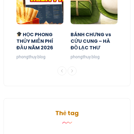
HỌC PHONG
BÁNH CHƯNG vs
THỦY MIỄN PHÍ
CỬU CUNG – HÀ
ĐẦU NĂM 2026
ĐỒ LẠC THƯ
phongthuy.blog
phongthuy.blog
Thẻ tag