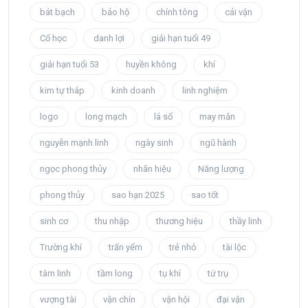
bát bạch
bảo hộ
chính tông
cải vận
Cổ học
danh lợi
giải hạn tuổi 49
giải hạn tuổi 53
huyền không
khí
kim tự tháp
kinh doanh
linh nghiệm
logo
long mạch
lá số
may mắn
nguyễn mạnh linh
ngày sinh
ngũ hành
ngọc phong thủy
nhãn hiệu
Năng lượng
phong thủy
sao hạn 2025
sao tốt
sinh cơ
thu nhập
thương hiệu
thầy linh
Trường khí
trấn yểm
trẻ nhỏ
tài lộc
tâm linh
tầm long
tụ khí
tứ trụ
vượng tài
vận chín
vận hội
đại vận