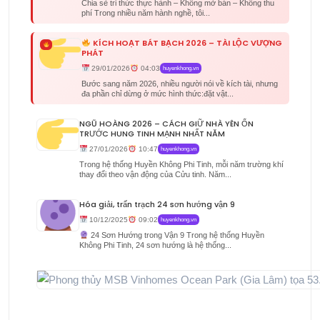
Chia sẻ tri thức thực hành – Không mở bán – Không thu
phí Trong nhiều năm hành nghề, tôi...
KÍCH HOẠT BÁT BẠCH 2026 – TÀI LỘC VƯỢNG
PHÁT
29/01/2026
04:03
huyenkhong.vn
Bước sang năm 2026, nhiều người nói về kích tài, nhưng
đa phần chỉ dừng ở mức hình thức:đặt vật...
NGŨ HOÀNG 2026 – CÁCH GIỮ NHÀ YÊN ỔN
TRƯỚC HUNG TINH MẠNH NHẤT NĂM
27/01/2026
10:47
huyenkhong.vn
Trong hệ thống Huyền Không Phi Tinh, mỗi năm trường khí
thay đổi theo vận động của Cửu tinh. Năm...
Hóa giải, trấn trạch 24 sơn hướng vận 9
10/12/2025
09:02
huyenkhong.vn
24 Sơn Hướng trong Vận 9 Trong hệ thống Huyền
Không Phi Tinh, 24 sơn hướng là hệ thống...