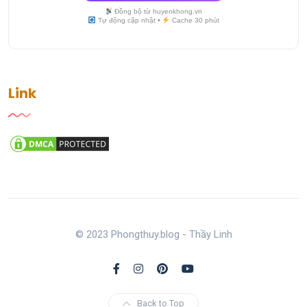
Đồng bộ từ huyenkhong.vn
Tự động cập nhật •
Cache 30 phút
Link
© 2023 Phongthuy.blog - Thầy Linh
Back to Top