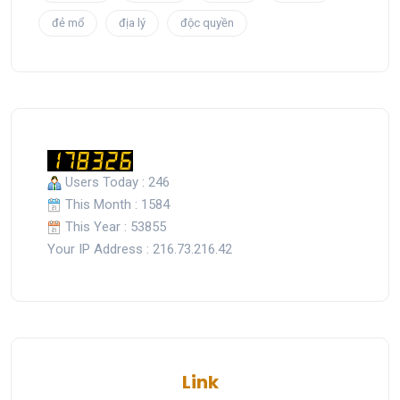
đẻ mổ
địa lý
độc quyền
Users Today : 246
This Month : 1584
This Year : 53855
Your IP Address : 216.73.216.42
Link