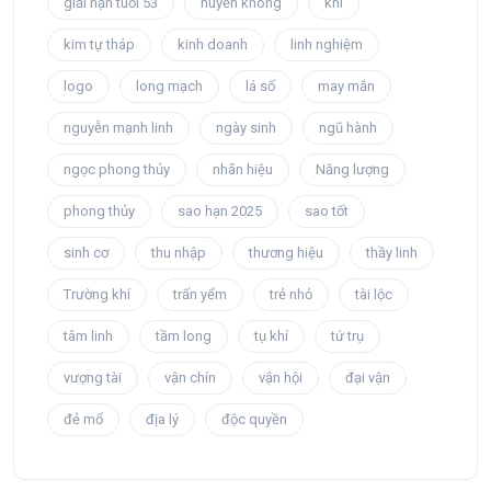
giải hạn tuổi 53
huyền không
khí
kim tự tháp
kinh doanh
linh nghiệm
logo
long mạch
lá số
may mắn
nguyễn mạnh linh
ngày sinh
ngũ hành
ngọc phong thủy
nhãn hiệu
Năng lượng
phong thủy
sao hạn 2025
sao tốt
sinh cơ
thu nhập
thương hiệu
thầy linh
Trường khí
trấn yểm
trẻ nhỏ
tài lộc
tâm linh
tầm long
tụ khí
tứ trụ
vượng tài
vận chín
vận hội
đại vận
đẻ mổ
địa lý
độc quyền