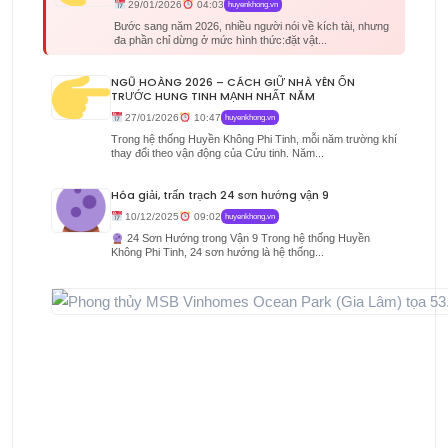
29/01/2026
04:03
huyenkhong.vn
Bước sang năm 2026, nhiều người nói về kích tài, nhưng
đa phần chỉ dừng ở mức hình thức:đặt vật...
NGŨ HOÀNG 2026 – CÁCH GIỮ NHÀ YÊN ỔN
TRƯỚC HUNG TINH MẠNH NHẤT NĂM
27/01/2026
10:47
huyenkhong.vn
Trong hệ thống Huyền Không Phi Tinh, mỗi năm trường khí
thay đổi theo vận động của Cửu tinh. Năm...
Hóa giải, trấn trạch 24 sơn hướng vận 9
10/12/2025
09:02
huyenkhong.vn
24 Sơn Hướng trong Vận 9 Trong hệ thống Huyền
Không Phi Tinh, 24 sơn hướng là hệ thống...