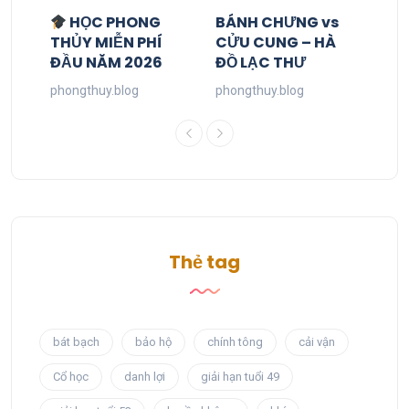
HỌC PHONG
BÁNH CHƯNG vs
THỦY MIỄN PHÍ
CỬU CUNG – HÀ
ĐẦU NĂM 2026
ĐỒ LẠC THƯ
phongthuy.blog
phongthuy.blog
Thẻ tag
bát bạch
bảo hộ
chính tông
cải vận
Cổ học
danh lợi
giải hạn tuổi 49