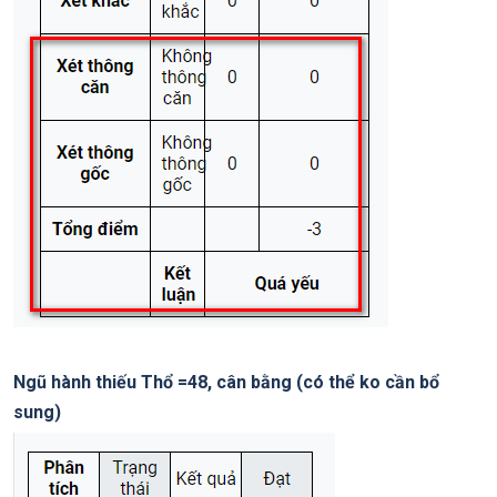
Ngũ hành thiếu Thổ =48, cân bằng (có thể ko cần bổ
sung)