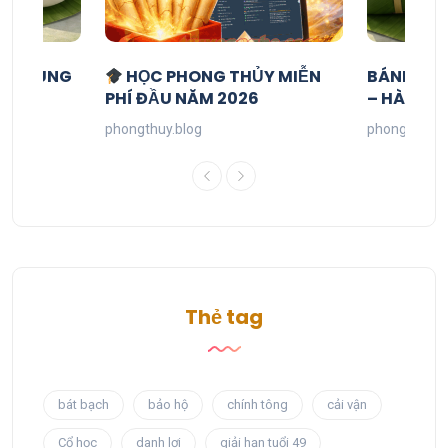
ỬU CUNG
HỌC PHONG THỦY MIỄN
BÁNH CH
PHÍ ĐẦU NĂM 2026
– HÀ ĐỒ 
phongthuy.blog
phongthuy.b
Thẻ tag
bát bạch
bảo hộ
chính tông
cải vận
Cổ học
danh lợi
giải hạn tuổi 49