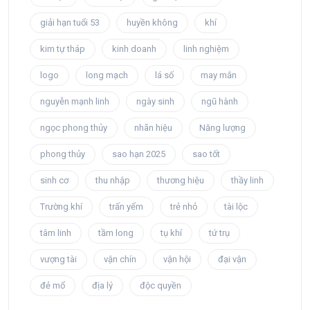
giải hạn tuổi 53
huyền không
khí
kim tự tháp
kinh doanh
linh nghiệm
logo
long mạch
lá số
may mắn
nguyễn mạnh linh
ngày sinh
ngũ hành
ngọc phong thủy
nhãn hiệu
Năng lượng
phong thủy
sao hạn 2025
sao tốt
sinh cơ
thu nhập
thương hiệu
thầy linh
Trường khí
trấn yểm
trẻ nhỏ
tài lộc
tâm linh
tầm long
tụ khí
tứ trụ
vượng tài
vận chín
vận hội
đại vận
đẻ mổ
địa lý
độc quyền