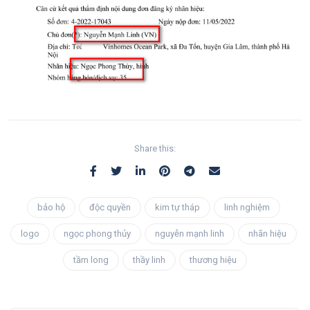
Share this:
bảo hộ
độc quyền
kim tự tháp
linh nghiệm
logo
ngọc phong thủy
nguyễn mạnh linh
nhãn hiệu
tầm long
thầy linh
thương hiệu