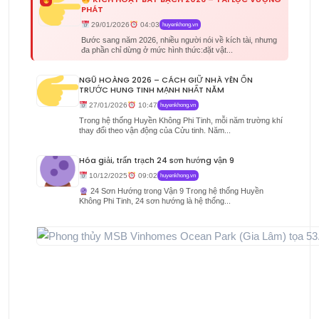
PHÁT
29/01/2026
04:03
huyenkhong.vn
Bước sang năm 2026, nhiều người nói về kích tài, nhưng
đa phần chỉ dừng ở mức hình thức:đặt vật...
NGŨ HOÀNG 2026 – CÁCH GIỮ NHÀ YÊN ỔN
TRƯỚC HUNG TINH MẠNH NHẤT NĂM
27/01/2026
10:47
huyenkhong.vn
Trong hệ thống Huyền Không Phi Tinh, mỗi năm trường khí
thay đổi theo vận động của Cửu tinh. Năm...
Hóa giải, trấn trạch 24 sơn hướng vận 9
10/12/2025
09:02
huyenkhong.vn
24 Sơn Hướng trong Vận 9 Trong hệ thống Huyền
Không Phi Tinh, 24 sơn hướng là hệ thống...