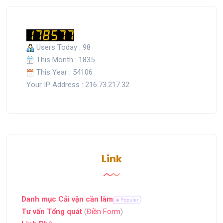
Users Today : 98
This Month : 1835
This Year : 54106
Your IP Address : 216.73.217.32
Link
Danh mục Cải vận cần làm
Tư vấn Tổng quát
(
Điền Form
)