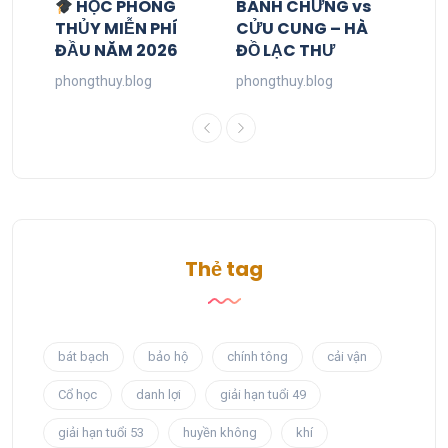
HỌC PHONG
BÁNH CHƯNG vs
THỦY MIỄN PHÍ
CỬU CUNG – HÀ
ĐẦU NĂM 2026
ĐỒ LẠC THƯ
phongthuy.blog
phongthuy.blog
Thẻ tag
bát bạch
bảo hộ
chính tông
cải vận
Cổ học
danh lợi
giải hạn tuổi 49
giải hạn tuổi 53
huyền không
khí