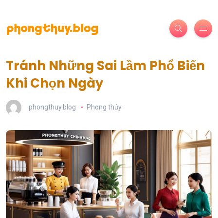
Tránh Những Sai Lầm Phổ Biến
Khi Chọn Ngày
phongthuy.blog
Phong thủy