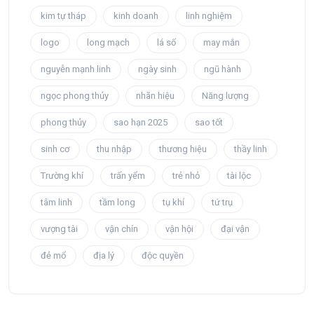
kim tự tháp
kinh doanh
linh nghiệm
logo
long mạch
lá số
may mắn
nguyễn mạnh linh
ngày sinh
ngũ hành
ngọc phong thủy
nhãn hiệu
Năng lượng
phong thủy
sao hạn 2025
sao tốt
sinh cơ
thu nhập
thương hiệu
thầy linh
Trường khí
trấn yểm
trẻ nhỏ
tài lộc
tâm linh
tầm long
tụ khí
tứ trụ
vượng tài
vận chín
vận hội
đại vận
đẻ mổ
địa lý
độc quyền