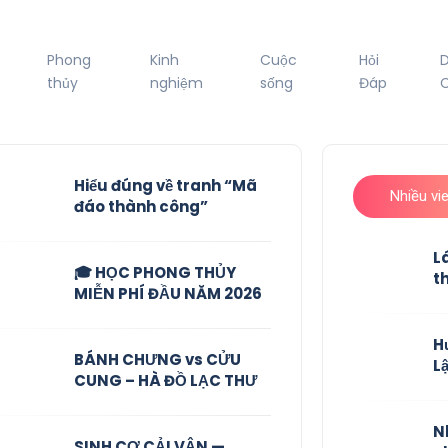
Phong
Kinh
Cuộc
Hỏi
thủy
nghiệm
sống
Đáp
C
Hiểu đúng về tranh “Mã
Nhiều vi
đáo thành công”
L
🎓 HỌC PHONG THỦY
t
MIỄN PHÍ ĐẦU NĂM 2026
H
BÁNH CHƯNG vs CỬU
L
CUNG – HÀ ĐỒ LẠC THƯ
N
SINH CƠ CẢI VẬN —