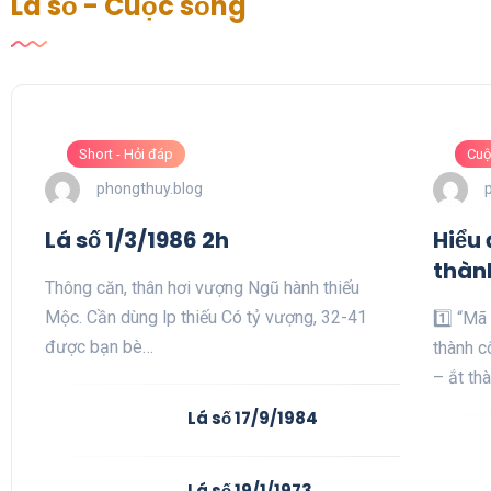
Lá số - Cuộc sống
Short - Hỏi đáp
Cuộ
phongthuy.blog
Lá số 1/3/1986 2h
Hiểu
thàn
Thông căn, thân hơi vượng Ngũ hành thiếu
Mộc. Cần dùng lp thiếu Có tỷ vượng, 32-41
1️⃣ “Mã
được bạn bè…
thành 
– ắt th
Lá số 17/9/1984
Lá số 19/1/1973