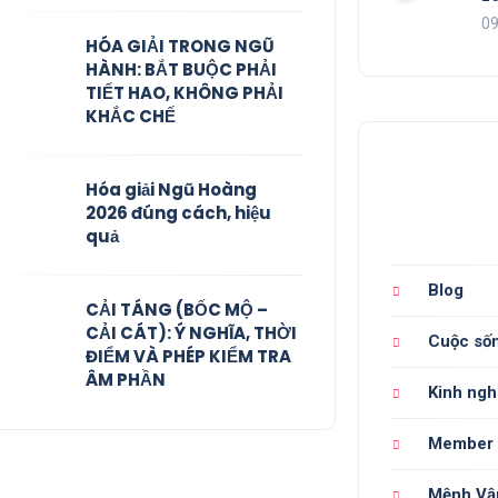
09
HÓA GIẢI TRONG NGŨ
HÀNH: BẮT BUỘC PHẢI
TIẾT HAO, KHÔNG PHẢI
KHẮC CHẾ
Hóa giải Ngũ Hoàng
2026 đúng cách, hiệu
quả
Blog
CẢI TÁNG (BỐC MỘ –
CẢI CÁT): Ý NGHĨA, THỜI
Cuộc số
ĐIỂM VÀ PHÉP KIỂM TRA
ÂM PHẦN
Kinh ng
Member
Mệnh Vậ