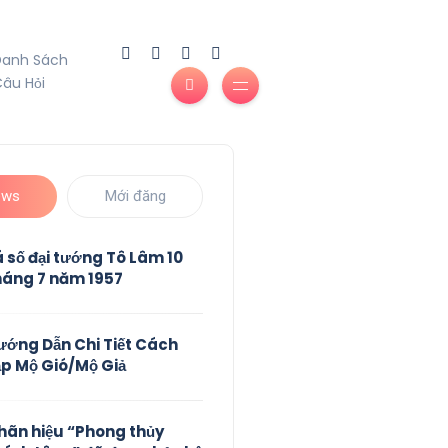
Danh Sách
âu Hỏi
ews
Mới đăng
á số đại tướng Tô Lâm 10
háng 7 năm 1957
ướng Dẫn Chi Tiết Cách
ập Mộ Gió/Mộ Giả
hãn hiệu “Phong thủy