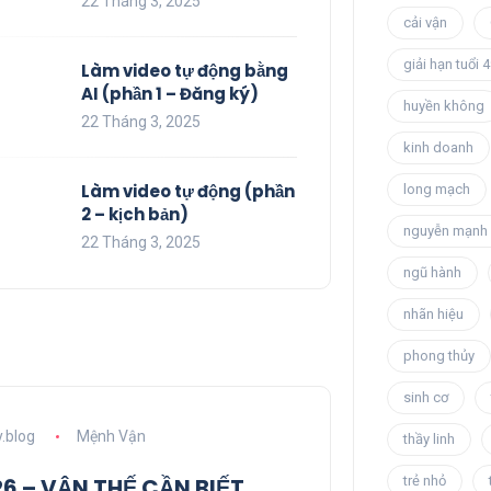
22 Tháng 3, 2025
cải vận
giải hạn tuổi 
Làm video tự động bằng
AI (phần 1 – Đăng ký)
huyền không
22 Tháng 3, 2025
kinh doanh
Làm video tự động (phần
long mạch
2 – kịch bản)
nguyễn mạnh 
22 Tháng 3, 2025
ngũ hành
nhãn hiệu
phong thủy
sinh cơ
.blog
Mệnh Vận
thầy linh
6 – VẬN THẾ CẦN BIẾT
trẻ nhỏ