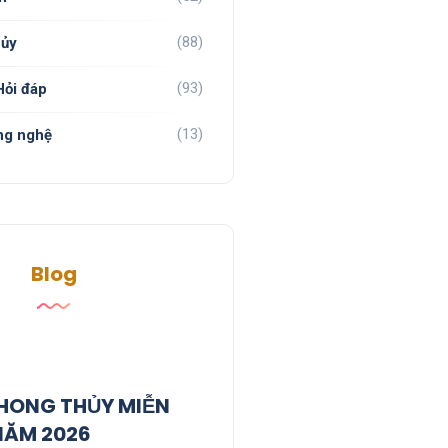
(88)
hủy
(93)
Hỏi đáp
(13)
ng nghệ
Blog
PHONG THỦY MIỄN
NĂM 2026