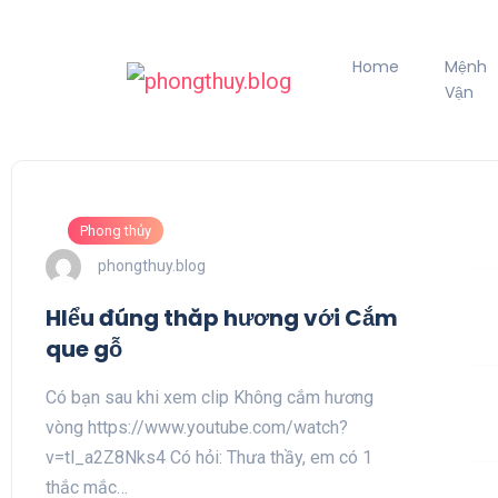
Home
Mệnh
Vận
Phong thủy
phongthuy.blog
HIểu đúng thăp hương với Cắm
que gỗ
Có bạn sau khi xem clip Không cắm hương
vòng https://www.youtube.com/watch?
v=tl_a2Z8Nks4 Có hỏi: Thưa thầy, em có 1
thắc mắc…