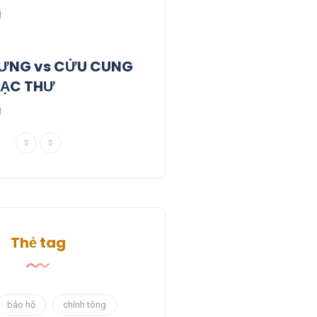
g
ƯNG vs CỬU CUNG
LẠC THƯ
g
Thẻ tag
bảo hộ
chính tông