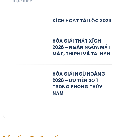
thắc mắc…
KÍCH HOẠT TÀI LỘC 2026
HÓA GIẢI THẤT XÍCH
2026 – NGĂN NGỪA MẤT
MÁT, THỊ PHI VÀ TAI NẠN
HÓA GIẢI NGŨ HOÀNG
2026 – ƯU TIÊN SỐ 1
TRONG PHONG THỦY
NĂM