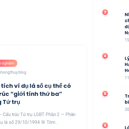
N
c
đ
N
15
L
h nghiệm
H
H
phongthuy.blog
11
tích ví dụ lá số cụ thể có
rúc “giới tính thứ ba”
T
 Tứ trụ
b
30
- Cấu trúc Tứ trụ LGBT Phần 2 — Phân
 dụ lá số 29/10/1994 🎯 Tóm…
L