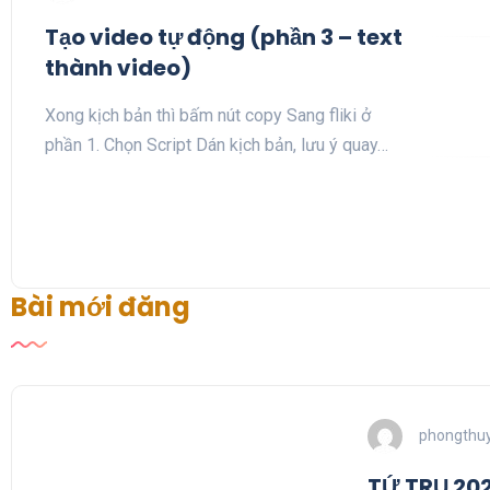
Tạo video tự động (phần 3 – text
thành video)
Xong kịch bản thì bấm nút copy Sang fliki ở
phần 1. Chọn Script Dán kịch bản, lưu ý quay…
Bài mới đăng
phongthuy
TỨ TRỤ 202