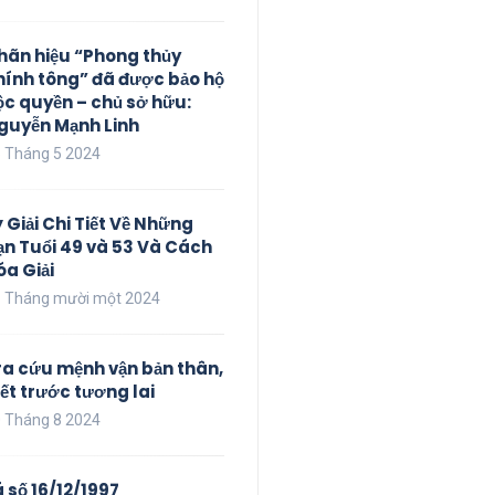
hãn hiệu “Phong thủy
hính tông” đã được bảo hộ
ộc quyền – chủ sở hữu:
guyễn Mạnh Linh
 Tháng 5 2024
ý Giải Chi Tiết Về Những
ạn Tuổi 49 và 53 Và Cách
óa Giải
 Tháng mười một 2024
ra cứu mệnh vận bản thân,
iết trước tương lai
 Tháng 8 2024
á số 16/12/1997