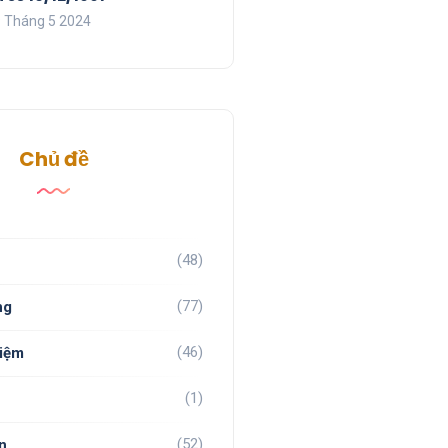
 Tháng 5 2024
Chủ đề
(48)
(77)
ng
(46)
hiệm
(1)
(52)
n