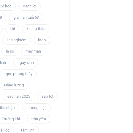
Cổ học
danh lợi
49
giải hạn tuổi 53
khí
kim tự tháp
linh nghiệm
logo
lá số
may mắn
linh
ngày sinh
ngọc phong thủy
Năng lượng
sao hạn 2025
sao tốt
thu nhập
thương hiệu
Trường khí
trấn yểm
tài lộc
tâm linh