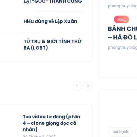
LẠI “GỐC” THÀNH CÔNG
phongthuy.blo
Blog
Hiểu đúng về Lập Xuân
BÁNH CH
– HÀ ĐỒ 
TỨ TRỤ & GIỚI TÍNH THỨ
BA (LGBT)
phongthuy.blo
Tạo video tự động (phần
4 – clone giọng đọc cá
nhân)
bát bạch