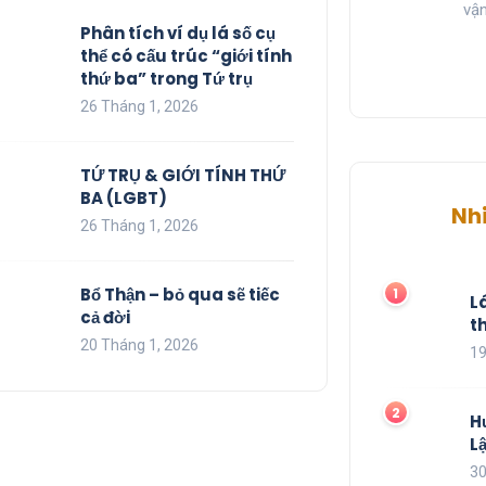
vận
Phân tích ví dụ lá số cụ
thể có cấu trúc “giới tính
thứ ba” trong Tứ trụ
26 Tháng 1, 2026
TỨ TRỤ & GIỚI TÍNH THỨ
BA (LGBT)
Nh
26 Tháng 1, 2026
Bổ Thận – bỏ qua sẽ tiếc
L
cả đời
t
20 Tháng 1, 2026
19
H
L
30