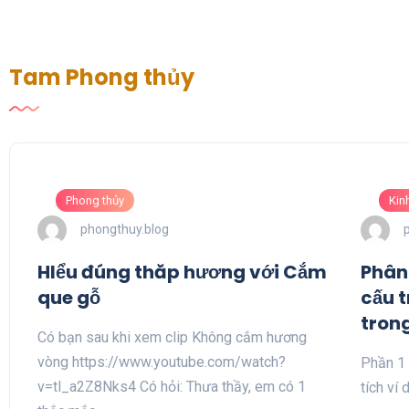
Tam Phong thủy
Phong thủy
Kin
phongthuy.blog
HIểu đúng thăp hương với Cắm
Phân 
que gỗ
cấu t
trong
Có bạn sau khi xem clip Không cắm hương
vòng https://www.youtube.com/watch?
Phần 1 
v=tl_a2Z8Nks4 Có hỏi: Thưa thầy, em có 1
tích ví