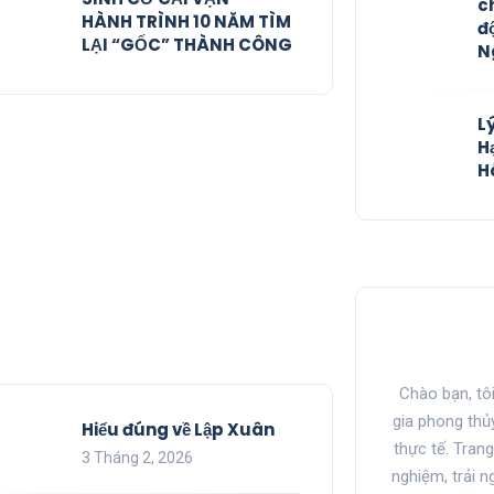
c
HÀNH TRÌNH 10 NĂM TÌM
đ
LẠI “GỐC” THÀNH CÔNG
N
L
H
H
Chào bạn, tô
gia phong thủ
Hiểu đúng về Lập Xuân
thực tế. Tran
3 Tháng 2, 2026
nghiệm, trải 