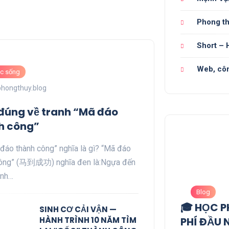
Phong t
Short – 
Web, cô
c sống
phongthuy.blog
 đúng về tranh “Mã đáo
h công”
 đáo thành công” nghĩa là gì? “Mã đáo
công” (马到成功) nghĩa đen là:Ngựa đến
ành…
Blog
🎓 HỌC 
SINH CƠ CẢI VẬN —
HÀNH TRÌNH 10 NĂM TÌM
PHÍ ĐẦU 