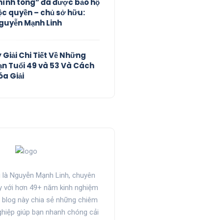
hính tông” đã được bảo hộ
ộc quyền – chủ sở hữu:
guyễn Mạnh Linh
ý Giải Chi Tiết Về Những
ạn Tuổi 49 và 53 Và Cách
óa Giải
i là Nguyễn Mạnh Linh, chuyên
y với hơn 49+ năm kinh nghiệm
g blog này chia sẻ những chiêm
nghiệp giúp bạn nhanh chóng cải